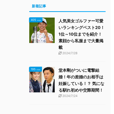
新着記事
405
人気美女ゴルファー可愛
view
いランキングベスト20！
1位～10位までを紹介！
素顔から私服まで大量掲
載
2024/7/28
195
堂本剛がついに電撃結
view
婚！年の差婚のお相手は
妊娠している！？ 気にな
る馴れ初めや交際期間！
2024/7/24