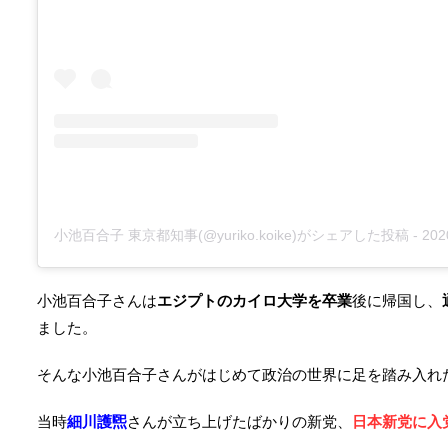
小池百合子 東京都知事(@yuriko.koike)がシェアした投稿
-
2020
小池百合子さんは
エジプトのカイロ大学を卒業
後に帰国し、
ました。
そんな小池百合子さんがはじめて政治の世界に足を踏み入れ
当時
細川護煕
さんが立ち上げたばかりの新党、
日本新党に入