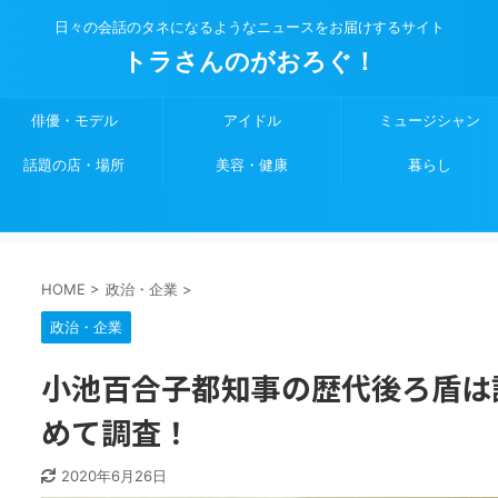
日々の会話のタネになるようなニュースをお届けするサイト
トラさんのがおろぐ！
俳優・モデル
アイドル
ミュージシャン
話題の店・場所
美容・健康
暮らし
HOME
>
政治・企業
>
政治・企業
小池百合子都知事の歴代後ろ盾は
めて調査！
2020年6月26日