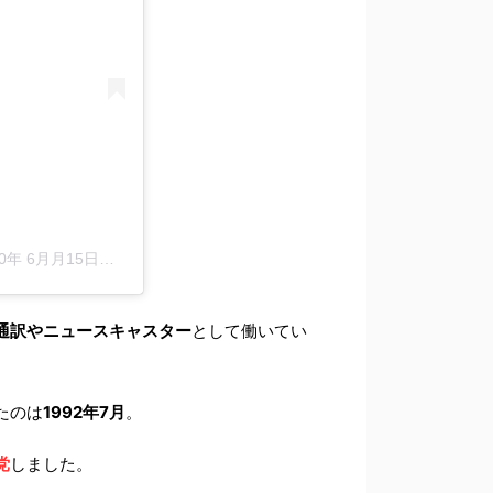
年 6月月15日午前6時21分PDT
通訳やニュースキャスター
として働いてい
たのは
1992年7月
。
党
しました。