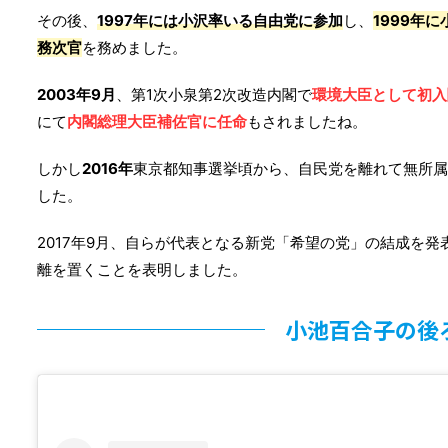
その後、
1997年には小沢率いる自由党に参加
し、
1999年
務次官
を務めました。
2003年9月
、第1次小泉第2次改造内閣で
環境大臣として初入
にて
内閣総理大臣補佐官に任命
もされましたね。
しかし
2016年
東京都知事選挙頃から、自民党を離れて無所属
した。
2017年9月、自らが代表となる新党「希望の党」の結成を
離を置くことを表明しました。
小池百合子の後