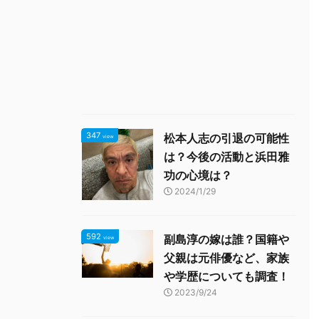
347
松本人志の引退の可能性
view
は？今後の活動と浜田雅
功の心境は？
2024/1/29
592
副島淳の嫁は誰？国籍や
view
父親は元俳優など、家族
や学歴についても調査！
2023/9/24