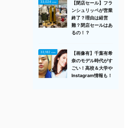
33,024
【閉店セール】フラ
view
ンシュリッペが営業
終了？理由は経営
難？閉店セールはあ
るの！？
33,182
【画像有】千葉有希
view
奈のモデル時代がす
ごい！高校＆大学や
Instagram情報も！