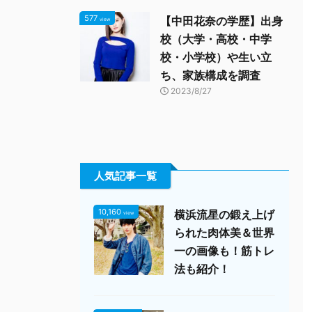
577
【中田花奈の学歴】出身
view
校（大学・高校・中学
校・小学校）や生い立
ち、家族構成を調査
2023/8/27
人気記事一覧
10,160
横浜流星の鍛え上げ
view
られた肉体美＆世界
一の画像も！筋トレ
法も紹介！