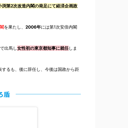
に小渕第2次改造内閣の発足にて経済企画政
閣
を果たし、
2006年
には第1次安倍内閣
で出馬し
女性初の東京都知事に就任
しま
発表するも、後に辞任し、今後は国政から距
ろ盾