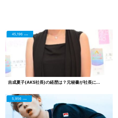
45,196
view
吉成夏子(AKS社長)の経歴は？元秘書が社長に...
5,956
view