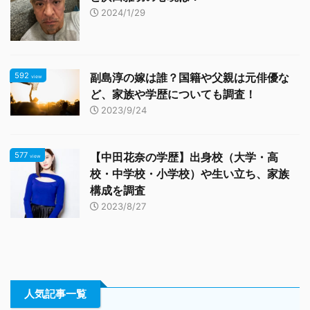
2024/1/29
592
副島淳の嫁は誰？国籍や父親は元俳優な
view
ど、家族や学歴についても調査！
2023/9/24
577
【中田花奈の学歴】出身校（大学・高
view
校・中学校・小学校）や生い立ち、家族
構成を調査
2023/8/27
人気記事一覧