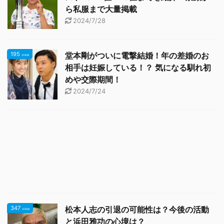
ら私服まで大量掲載
2024/7/28
195
堂本剛がついに電撃結婚！年の差婚のお
view
相手は妊娠している！？ 気になる馴れ初
めや交際期間！
2024/7/24
347
松本人志の引退の可能性は？今後の活動
view
と浜田雅功の心境は？