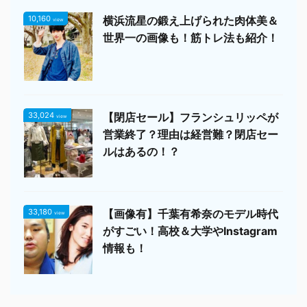
10,160
横浜流星の鍛え上げられた肉体美＆
view
世界一の画像も！筋トレ法も紹介！
33,024
【閉店セール】フランシュリッペが
view
営業終了？理由は経営難？閉店セー
ルはあるの！？
33,180
【画像有】千葉有希奈のモデル時代
view
がすごい！高校＆大学やInstagram
情報も！