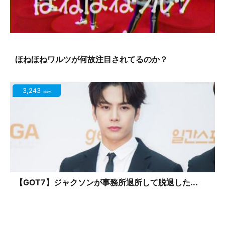
ほねほねワルツが何故注目されてるのか？
3,243
view
【GOT7】ジャクソンが事務所退所して脱退した...