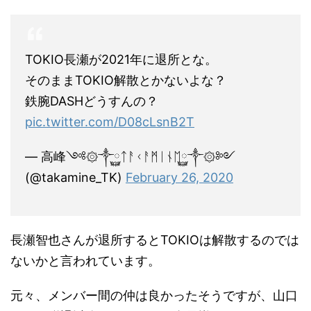
TOKIO長瀬が2021年に退所とな。
そのままTOKIO解散とかないよな？
鉄腕DASHどうすんの？
pic.twitter.com/D08cLsnB2T
— 高峰༺۞༒࿆ᛏᚨᚲᚨᛗᛁᚾᛖ࿆༒۞༻
(@takamine_TK)
February 26, 2020
長瀬智也さんが退所するとTOKIOは解散するのでは
ないかと言われています。
元々、メンバー間の仲は良かったそうですが、山口