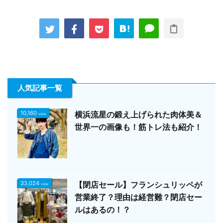
人気記事一覧
10,160
横浜流星の鍛え上げられた肉体美＆
view
世界一の画像も！筋トレ法も紹介！
33,024
【閉店セール】フランシュリッペが
view
営業終了？理由は経営難？閉店セー
ルはあるの！？