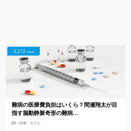
3,213
view
2020/3/14
難病の医療費負担はいくら？間瀬翔太が目
指す脳動静脈奇形の難病...
-
俳優・モデル