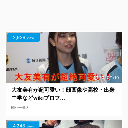
2,939
view
2020/1/10
大友美有が超可愛い！顔画像や高校・出身
中学などwikiプロフ...
-
一般人
4,248
view