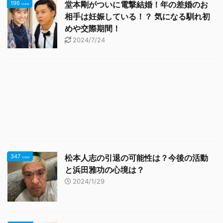
196
堂本剛がついに電撃結婚！年の差婚のお
view
相手は妊娠している！？ 気になる馴れ初
めや交際期間！
2024/7/24
347
松本人志の引退の可能性は？今後の活動
view
と浜田雅功の心境は？
2024/1/29