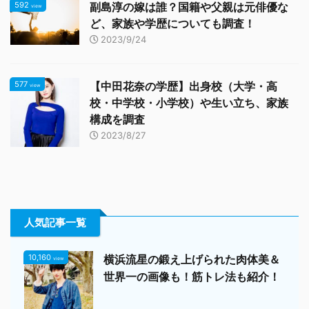
592
副島淳の嫁は誰？国籍や父親は元俳優な
view
ど、家族や学歴についても調査！
2023/9/24
577
【中田花奈の学歴】出身校（大学・高
view
校・中学校・小学校）や生い立ち、家族
構成を調査
2023/8/27
人気記事一覧
10,160
横浜流星の鍛え上げられた肉体美＆
view
世界一の画像も！筋トレ法も紹介！