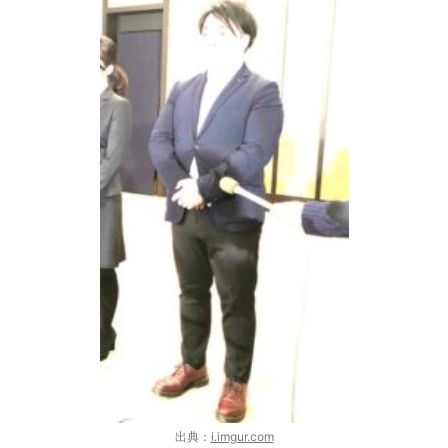
出典：
i.imgur.com