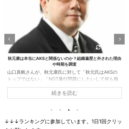
2020/4/6
NGT48新支配人の早川麻依子の経歴が凄い！東大出身で電通
に勤めてた？
ＮＧＴ４８の山口真帆暴行事件において、旧今村支配
人が更迭され、その座には新支配人である「早川麻依
子」氏が就任しました。 しかし、就任してから数か月
続きを読む
経つのに、経歴や詳細は未だに分からないままです。
暴行事件に関しても、直接的な判断を下しているの
か、メンバーにどのようなケアをしているのか？ とい
った、具体的な情報も、全くと言っていいほど、出て
こないです。 一体、早川麻依子氏の素顔とはどんな感
↓↓↓ランキングに参加しています。1日1回クリッ
じなんでしょうか？ できうる限りの情報を集めてきま