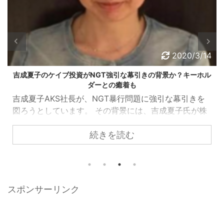
2020/2/1
秋元康は本当にAKSと関係ないのか？組織遍歴と外された理由
や時期を調査
山口真帆さんが、秋元康氏に対して「秋元氏はAKSの
トップではない」「NGT暴行問題にしたいして何も報
告されない」と語り、秋元氏はすでにAKS幹部の座か
続きを読む
ら降りていることが発覚しました。 メールでは「私
も秋元さんがトップだと思ってたし、助けてください
ってＳＮＳで直談判しようと思ってた」と告白。だが
「秋元さんはＡＫＳのトップではないから逆らえない
し、何も報告されなくなって、何も知らないらしいん
スポンサーリンク
だ。びっくりだよね…昔のＡＫＢとは組織も人も違う
し、私の経験上納得するところはありました」と続け
た。 スポーツ報知 秋 ...