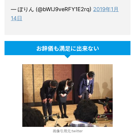
— ぽりん (@bWlJ9veRFY1E2rq)
2019年1月
14日
お辞儀も満足に出来ない
画像引用元:twitter