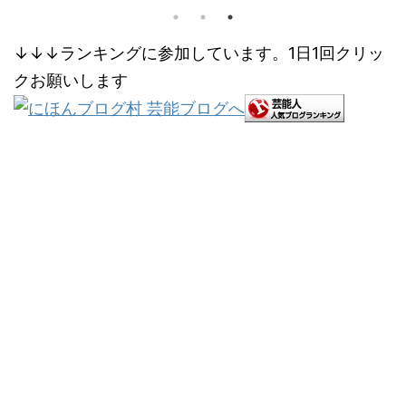
ショット写真が多く見つかましたので、
こで今回は、紀
い。 (下に続く) スポンサーリンク チ
ました。 (下に
ァンとの関係は？ インスタでは、仲良さ
↓↓↓ランキングに参加しています。1日1回クリッ
通う整骨院は？
ョット写真に映る2人を見つけました。
豊中市にある『
クお願いします
st on Instagram はこさ ...
拠に、こち ...