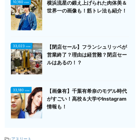
10,160
横浜流星の鍛え上げられた肉体美＆
view
世界一の画像も！筋トレ法も紹介！
33,023
【閉店セール】フランシュリッペが
view
営業終了？理由は経営難？閉店セー
ルはあるの！？
33,180
【画像有】千葉有希奈のモデル時代
view
がすごい！高校＆大学やInstagram
情報も！
-
アスリート