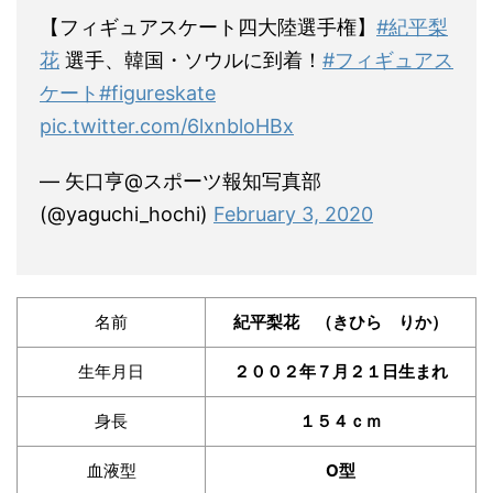
【フィギュアスケート四大陸選手権】
#紀平梨
花
選手、韓国・ソウルに到着！
#フィギュアス
ケート
#figureskate
pic.twitter.com/6lxnbloHBx
— 矢口亨@スポーツ報知写真部
(@yaguchi_hochi)
February 3, 2020
名前
紀平梨花 （きひら りか）
生年月日
２００２年７月２１日生まれ
身長
１５４ｃｍ
血液型
O型