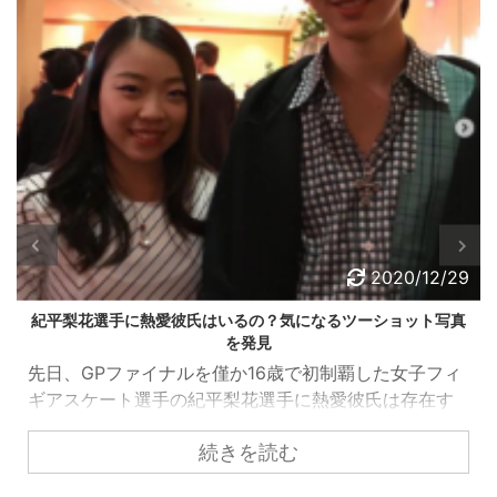
2020/12/29
熱愛彼氏はいるの？気になるツーショット写真
紀平梨花選手が通
を発見
初のグランプリ
ァイナルを僅か16歳で初制覇した女子フィ
高得点を叩き出
選手の紀平梨花選手に熱愛彼氏は存在す
花選手。 その
か？ 今回は、ツイッターやインスタな
ではありますが
続きを読む
情報媒体をくまなく探して、紀平選手の
治療を行ってい
追ってみました！ そしたら、中には仲良
への負担は大き