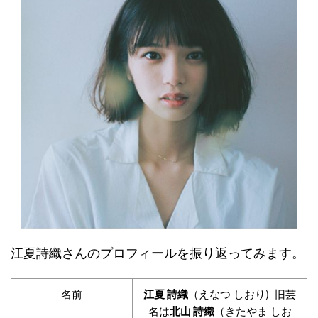
江夏詩織さんのプロフィールを振り返ってみます。
名前
江夏 詩織
（えなつ しおり) 旧芸
名は
北山 詩織
（きたやま しお