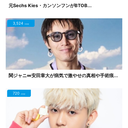
元Sechs Kies・カンソンフンがBTOB...
3,524
view
関ジャニ∞安田章大が病気で激やせの真相や手術痕...
720
view