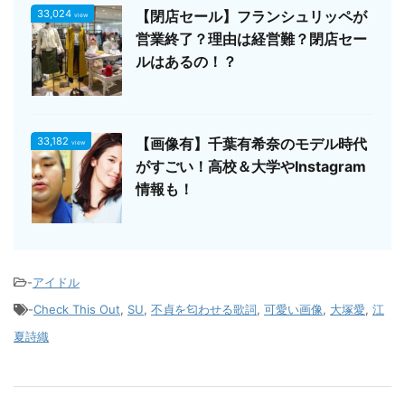
33,024
【閉店セール】フランシュリッペが
view
営業終了？理由は経営難？閉店セー
ルはあるの！？
33,182
【画像有】千葉有希奈のモデル時代
view
がすごい！高校＆大学やInstagram
情報も！
-
アイドル
-
Check This Out
,
SU
,
不貞を匂わせる歌詞
,
可愛い画像
,
大塚愛
,
江
夏詩織