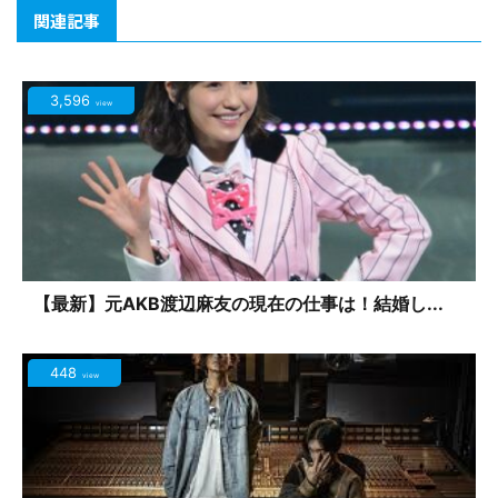
関連記事
3,596
view
【最新】元AKB渡辺麻友の現在の仕事は！結婚し...
448
view