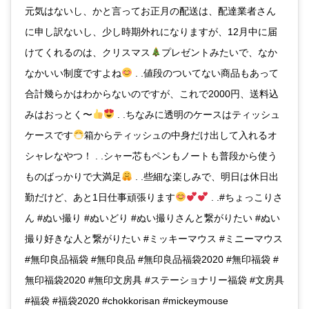
元気はないし、かと言ってお正月の配送は、配達業者さん
に申し訳ないし、少し時期外れになりますが、12月中に届
けてくれるのは、クリスマス
プレゼントみたいで、なか
なかいい制度ですよね
. .値段のついてない商品もあって
合計幾らかはわからないのですが、これで2000円、送料込
みはおっとく〜
. .ちなみに透明のケースはティッシュ
ケースです
箱からティッシュの中身だけ出して入れるオ
シャレなやつ！ . .シャー芯もペンもノートも普段から使う
ものばっかりで大満足
. .些細な楽しみで、明日は休日出
勤だけど、あと1日仕事頑張ります
. .#ちょっこりさ
ん #ぬい撮り #ぬいどり #ぬい撮りさんと繋がりたい #ぬい
撮り好きな人と繋がりたい #ミッキーマウス #ミニーマウス
#無印良品福袋 #無印良品 #無印良品福袋2020 #無印福袋 #
無印福袋2020 #無印文房具 #ステーショナリー福袋 #文房具
#福袋 #福袋2020 #chokkorisan #mickeymouse