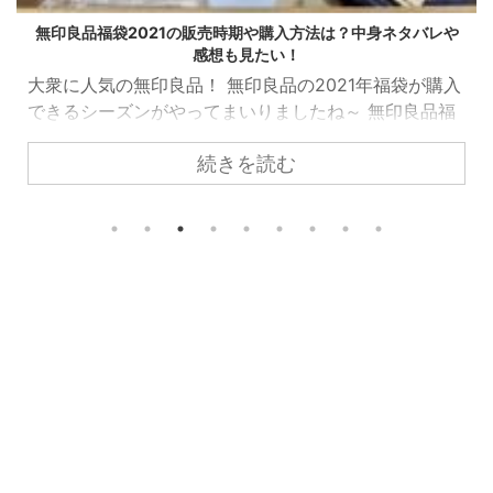
無印良品福袋2021の販売時期や購入方法は？中身ネタバレや
感想も見たい！
大衆に人気の無印良品！ 無印良品の2021年福袋が購入
できるシーズンがやってまいりましたね～ 無印良品福
袋2021の販売＆購入方法や中身のネタバレ、感想や口
続きを読む
コミも調査してみました！ スポンサーリンク 無印良品
福袋2021の販売＆購入方法や時期はいつ？ 販売時期は
いつ？ 恐らく11月中旬に例年行われます。 無印良品
の福袋はネット販売のみで予約販売になります。 数も
限られているので予約をして抽選、当たらないと買う
ことができません。 無印良品福袋2021に関してまだ
公式の発表はありま ...