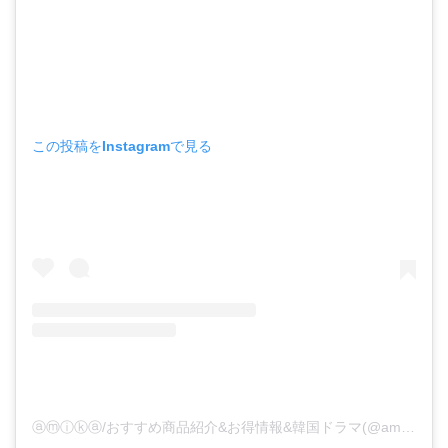
この投稿をInstagramで見る
ⓐⓜⓘⓚⓐ/おすすめ商品紹介&お得情報&韓国ドラマ(@amkkgram)がシェアした投稿