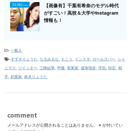
33,180
【画像有】千葉有希奈のモデル時代
view
がすごい！高校＆大学やInstagram
情報も！
-
一般人
-
すずきりょうた
,
なるみるな
,
もこう
,
インスタ
,
ガールズバー
,
シャ
ニマス
,
ツイッター
,
三峰結華
,
声優
,
実業家
,
成海瑠奈
,
浮気
,
特定
,
相
手
,
起業家
,
鈴木りょうた
comment
メールアドレスが公開されることはありません。
※
が付いてい