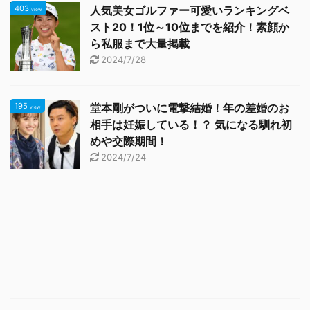
403
人気美女ゴルファー可愛いランキングベ
view
スト20！1位～10位までを紹介！素顔か
ら私服まで大量掲載
2024/7/28
195
堂本剛がついに電撃結婚！年の差婚のお
view
相手は妊娠している！？ 気になる馴れ初
めや交際期間！
2024/7/24