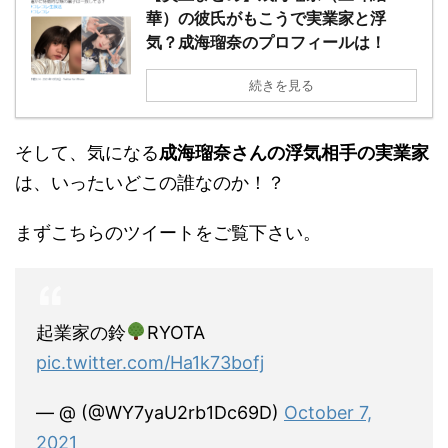
華）の彼氏がもこうで実業家と浮
気？成海瑠奈のプロフィールは！
続きを見る
そして、気になる
成海瑠奈さんの浮気相手の実業家
は、いったいどこの誰なのか！？
まずこちらのツイートをご覧下さい。
起業家の鈴
RYOTA
pic.twitter.com/Ha1k73bofj
— @ (@WY7yaU2rb1Dc69D)
October 7,
2021