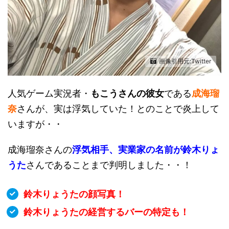
画像引用元:Twitter
人気ゲーム実況者・
もこうさんの彼女
である
成海瑠
奈
さんが、実は浮気していた！とのことで炎上して
いますが・・
成海瑠奈さんの
浮気相手、実業家の名前が鈴木りょ
うた
さんであることまで判明しました・・！
鈴木りょうたの顔写真！
鈴木りょうたの経営するバーの特定も！