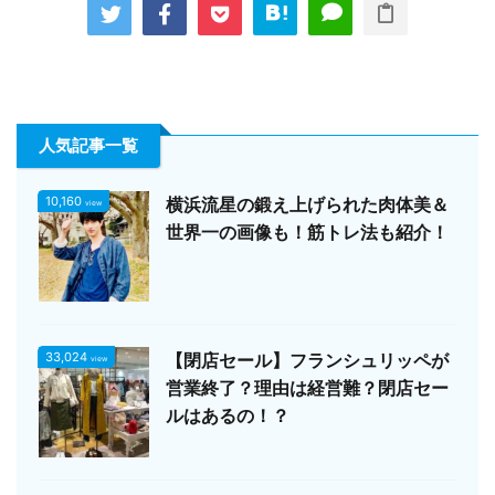
人気記事一覧
10,160
横浜流星の鍛え上げられた肉体美＆
view
世界一の画像も！筋トレ法も紹介！
33,024
【閉店セール】フランシュリッペが
view
営業終了？理由は経営難？閉店セー
ルはあるの！？