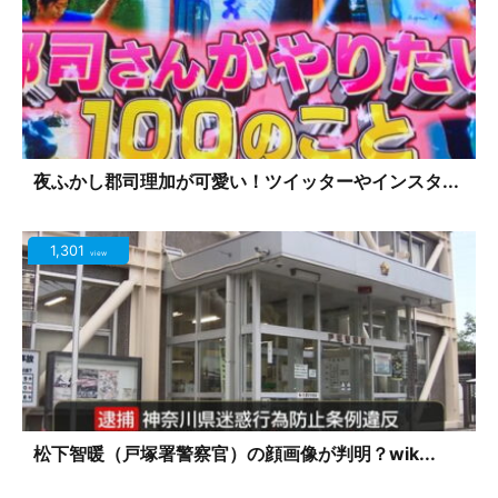
夜ふかし郡司理加が可愛い！ツイッターやインスタ...
1,301
view
松下智暖（戸塚署警察官）の顔画像が判明？wik...