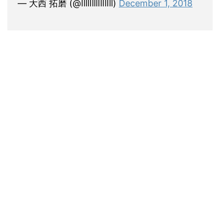
— 大西 拓磨 (@IlllIlllIlIlIll)
December 1, 2018