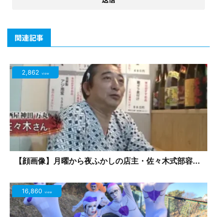
関連記事
2,862
view
【顔画像】月曜から夜ふかしの店主・佐々木式部容...
16,860
view