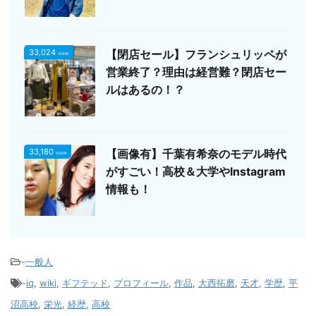
33,024
【閉店セール】フランシュリッペが
view
営業終了？理由は経営難？閉店セー
ルはあるの！？
33,180
【画像有】千葉有希奈のモデル時代
view
がすごい！高校＆大学やInstagram
情報も！
-
一般人
-
iq
,
wiki
,
ギフテッド
,
プロフィール
,
作品
,
大西拓磨
,
天才
,
学歴
,
平
沼高校
,
栄光
,
経歴
,
高校