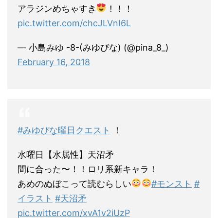
アラジンめちゃすき
！！！
pic.twitter.com/chcJLVnI6L
— 小島みゆ -8-(みゆぴな) (@pina_8_)
February 16, 2018
#みゆぴな曜日クエスト
！
水曜日【水属性】天沼矛
間に合った〜！！ロリ系新キャラ！
あめのぬぼこって読むらしい
#モンスト
#
イラスト
#天沼矛
pic.twitter.com/xvA1v2iUzP