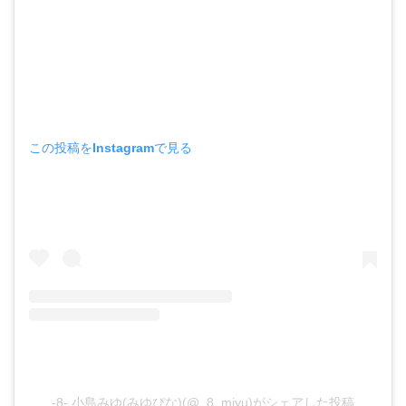
この投稿をInstagramで見る
-8- 小島みゆ(みゆぴな)(@_8_miyu)がシェアした投稿