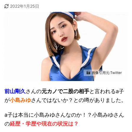
2022年1月25日
画像引用元:Twitter
前山剛久
さんの
元カノで二股の相手
と言われるa子
が
小島みゆ
さんではないか？との噂がありました。
a子は本当に小島みゆさんなのか！？小島みゆさん
の
経歴・学歴や現在の状況は？