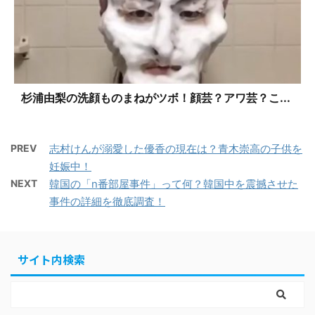
杉浦由梨の洗顔ものまねがツボ！顔芸？アワ芸？こ...
PREV
志村けんが溺愛した優香の現在は？青木崇高の子供を
妊娠中！
NEXT
韓国の「n番部屋事件」って何？韓国中を震撼させた
事件の詳細を徹底調査！
サイト内検索