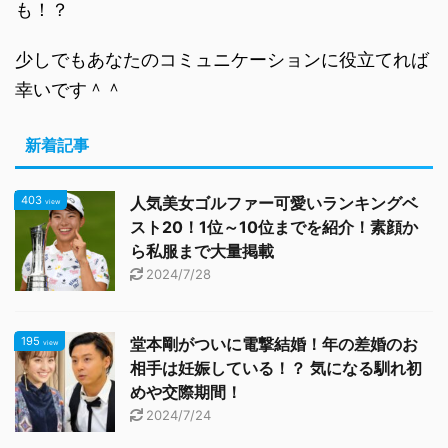
も！？
少しでもあなたのコミュニケーションに役立てれば
幸いです＾＾
新着記事
403
人気美女ゴルファー可愛いランキングベ
view
スト20！1位～10位までを紹介！素顔か
ら私服まで大量掲載
2024/7/28
195
堂本剛がついに電撃結婚！年の差婚のお
view
相手は妊娠している！？ 気になる馴れ初
めや交際期間！
2024/7/24