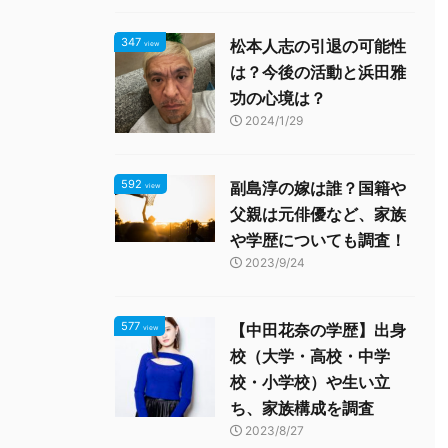
347
松本人志の引退の可能性
view
は？今後の活動と浜田雅
功の心境は？
2024/1/29
592
副島淳の嫁は誰？国籍や
view
父親は元俳優など、家族
や学歴についても調査！
2023/9/24
577
【中田花奈の学歴】出身
view
校（大学・高校・中学
校・小学校）や生い立
ち、家族構成を調査
2023/8/27