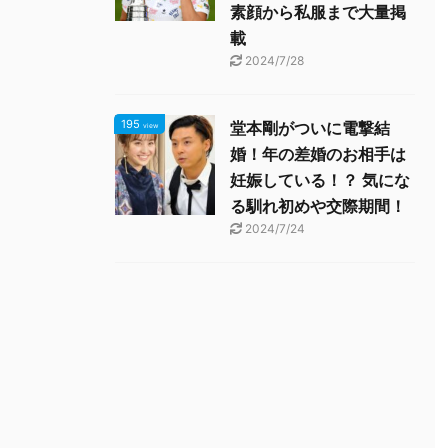
素顔から私服まで大量掲
載
2024/7/28
195
堂本剛がついに電撃結
view
婚！年の差婚のお相手は
妊娠している！？ 気にな
る馴れ初めや交際期間！
2024/7/24