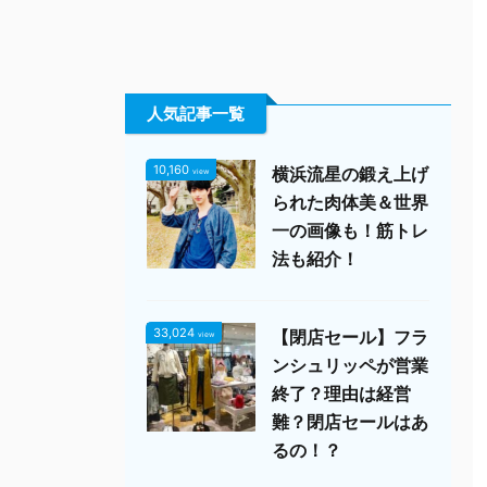
人気記事一覧
10,160
横浜流星の鍛え上げ
view
られた肉体美＆世界
一の画像も！筋トレ
法も紹介！
33,024
【閉店セール】フラ
view
ンシュリッペが営業
終了？理由は経営
難？閉店セールはあ
るの！？