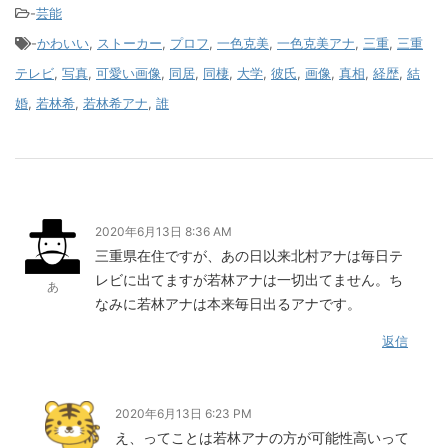
-
芸能
-
かわいい
,
ストーカー
,
プロフ
,
一色克美
,
一色克美アナ
,
三重
,
三重
テレビ
,
写真
,
可愛い画像
,
同居
,
同棲
,
大学
,
彼氏
,
画像
,
真相
,
経歴
,
結
婚
,
若林希
,
若林希アナ
,
誰
2020年6月13日 8:36 AM
三重県在住ですが、あの日以来北村アナは毎日テ
レビに出てますが若林アナは一切出てません。ち
あ
なみに若林アナは本来毎日出るアナです。
返信
2020年6月13日 6:23 PM
え、ってことは若林アナの方が可能性高いって