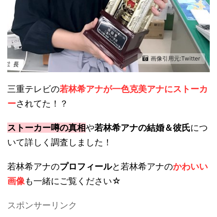
画像引用元:Twitter
三重テレビの
若林希アナが一色克美アナにストーカ
ー
されてた！？
ストーカー噂の真相
や
若林希アナの結婚＆彼氏
につ
いて詳しく調査しました！
若林希アナの
プロフィール
と若林希アナの
かわいい
画像
も一緒にご覧ください☆
スポンサーリンク