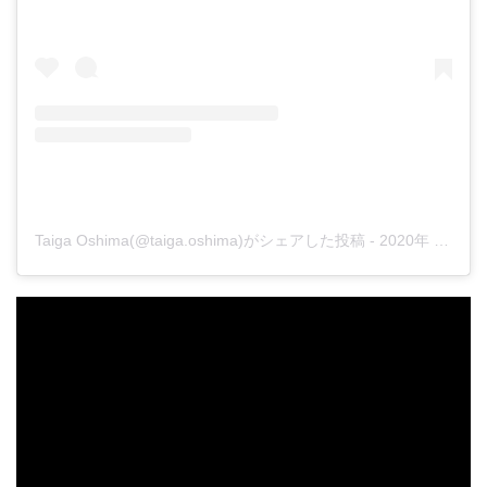
Taiga Oshima(@taiga.oshima)がシェアした投稿
-
2020年 4月月18日午後5時57分PDT