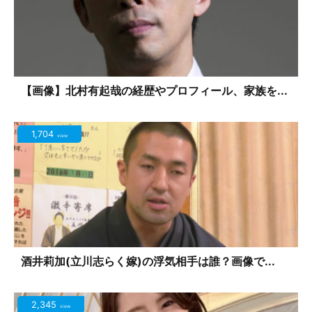
【画像】北村有起哉の経歴やプロフィール、家族を...
1,704
view
酒井莉加(立川志らく嫁)の浮気相手は誰？画像で...
2,345
view