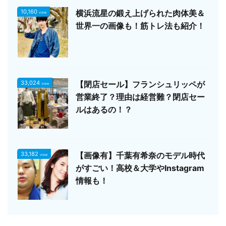
10,160
横浜流星の鍛え上げられた肉体美＆
view
世界一の画像も！筋トレ法も紹介！
33,024
【閉店セール】フランシュリッペが
view
営業終了？理由は経営難？閉店セー
ルはあるの！？
33,182
【画像有】千葉有希奈のモデル時代
view
がすごい！高校＆大学やInstagram
情報も！