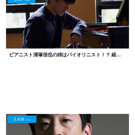
view
ピアニスト清塚信也の姉はバイオリニスト！？ 経...
3,438
view