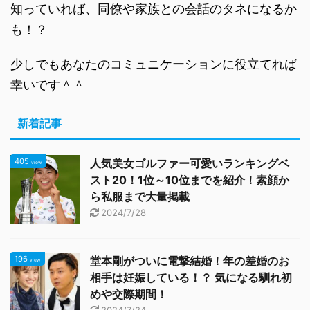
知っていれば、同僚や家族との会話のタネになるか
も！？
少しでもあなたのコミュニケーションに役立てれば
幸いです＾＾
新着記事
405
人気美女ゴルファー可愛いランキングベ
view
スト20！1位～10位までを紹介！素顔か
ら私服まで大量掲載
2024/7/28
196
堂本剛がついに電撃結婚！年の差婚のお
view
相手は妊娠している！？ 気になる馴れ初
めや交際期間！
2024/7/24