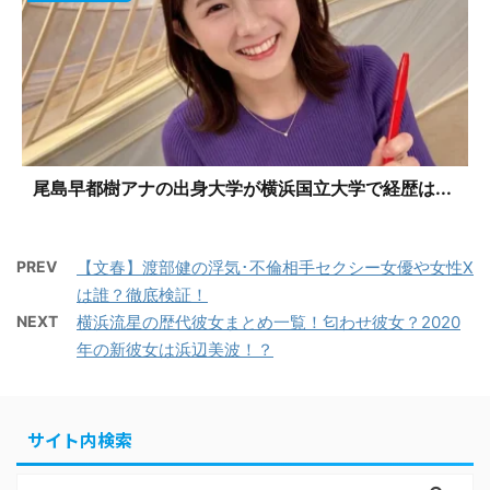
尾島早都樹アナの出身大学が横浜国立大学で経歴は...
PREV
【文春】渡部健の浮気･不倫相手セクシー女優や女性X
は誰？徹底検証！
NEXT
横浜流星の歴代彼女まとめ一覧！匂わせ彼女？2020
年の新彼女は浜辺美波！？
サイト内検索