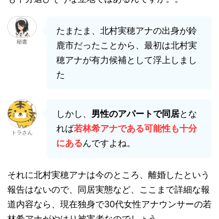
たまたま、北村実穂アナの出身が鈴
秘書
鹿市だったことから、最初は北村実
穂アナが有力候補として浮上しまし
た
しかし、
男性のアパートで同居
とな
れば
若林希アナである可能性も十分
トラさん
にある
んですよね。
それに北村実穂アナは今のところ、離婚したという
報告はないので、同居実態など、ここまで詳細な報
道内容なら、現在独身で30代女性アナウンサーの若
林希アナがやはり被害者なのでしょう。。