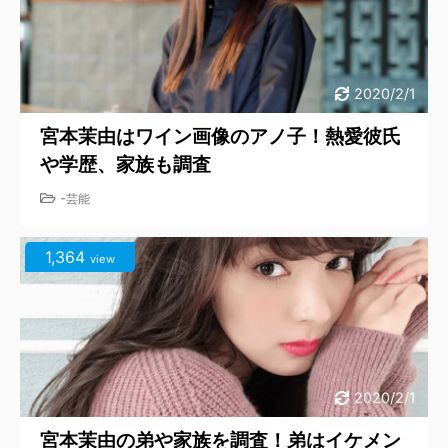
2020/2/1
宮本茉由はワイン画像のアノ子！熱愛彼氏
や学歴、家族も調査
-
芸能
1,364
view
2020/2/1
宮本茉由の弟や家族を調査！弟はイケメン