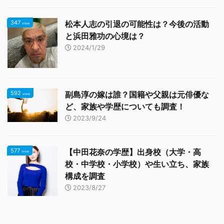
347
松本人志の引退の可能性は？今後の活動
view
と浜田雅功の心境は？
2024/1/29
592
副島淳の嫁は誰？国籍や父親は元俳優な
view
ど、家族や学歴についても調査！
2023/9/24
577
【中田花奈の学歴】出身校（大学・高
view
校・中学校・小学校）や生い立ち、家族
構成を調査
2023/8/27