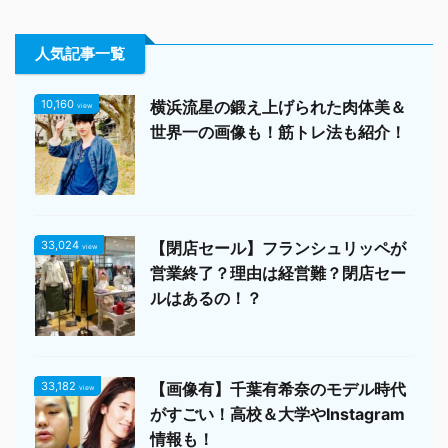
人気記事一覧
10,160
横浜流星の鍛え上げられた肉体美＆
view
世界一の画像も！筋トレ法も紹介！
33,024
【閉店セール】フランシュリッペが
view
営業終了？理由は経営難？閉店セー
ルはあるの！？
33,182
【画像有】千葉有希奈のモデル時代
view
がすごい！高校＆大学やInstagram
情報も！