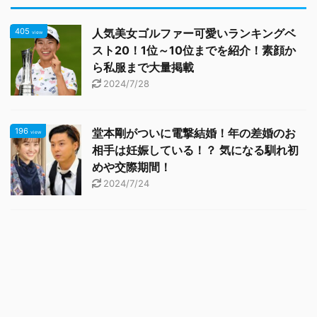
405
人気美女ゴルファー可愛いランキングベ
view
スト20！1位～10位までを紹介！素顔か
ら私服まで大量掲載
2024/7/28
196
堂本剛がついに電撃結婚！年の差婚のお
view
相手は妊娠している！？ 気になる馴れ初
めや交際期間！
2024/7/24