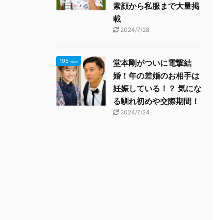
素顔から私服まで大量掲
載
2024/7/28
195
堂本剛がついに電撃結
view
婚！年の差婚のお相手は
妊娠している！？ 気にな
る馴れ初めや交際期間！
2024/7/24