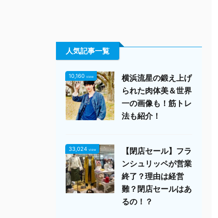
人気記事一覧
10,160
横浜流星の鍛え上げ
view
られた肉体美＆世界
一の画像も！筋トレ
法も紹介！
33,024
【閉店セール】フラ
view
ンシュリッペが営業
終了？理由は経営
難？閉店セールはあ
るの！？