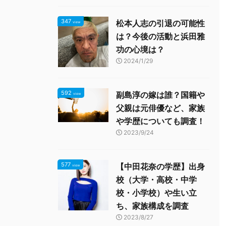
347
松本人志の引退の可能性
view
は？今後の活動と浜田雅
功の心境は？
2024/1/29
592
副島淳の嫁は誰？国籍や
view
父親は元俳優など、家族
や学歴についても調査！
2023/9/24
577
【中田花奈の学歴】出身
view
校（大学・高校・中学
校・小学校）や生い立
ち、家族構成を調査
2023/8/27