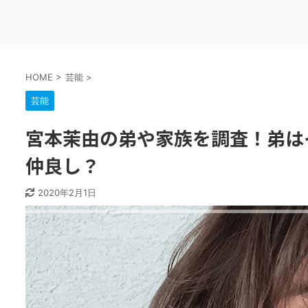
HOME
>
芸能
>
芸能
宮本茉由の弟や家族を調査！弟は
仲良し？
2020年2月1日