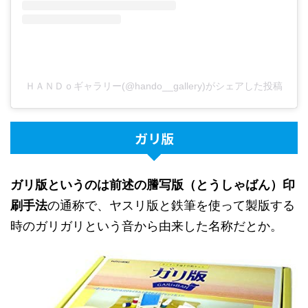
ＨＡＮＤｏギャラリー(@hando__gallery)がシェアした投稿
ガリ版
ガリ版というのは前述の謄写版（とうしゃばん）印
刷手法
の通称で、ヤスリ版と鉄筆を使って製版する
時のガリガリという音から由来した名称だとか。