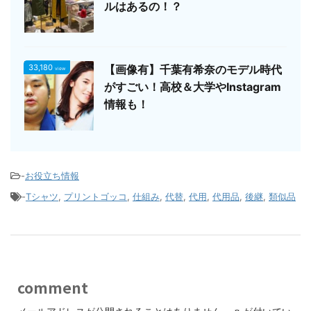
ルはあるの！？
33,180
【画像有】千葉有希奈のモデル時代
view
がすごい！高校＆大学やInstagram
情報も！
-
お役立ち情報
-
Tシャツ
,
プリントゴッコ
,
仕組み
,
代替
,
代用
,
代用品
,
後継
,
類似品
comment