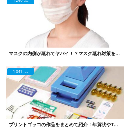
1,240
view
マスクの内側が蒸れてヤバイ！？マスク蒸れ対策を...
1,341
view
プリントゴッコの作品をまとめて紹介！年賀状やT...