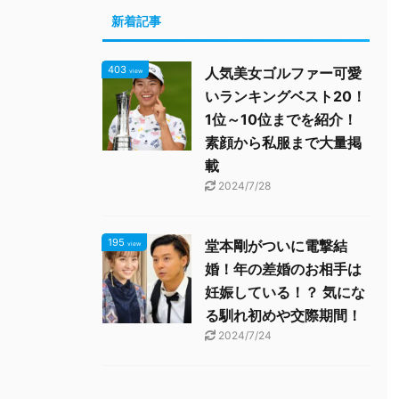
新着記事
403
人気美女ゴルファー可愛
view
いランキングベスト20！
1位～10位までを紹介！
素顔から私服まで大量掲
載
2024/7/28
195
堂本剛がついに電撃結
view
婚！年の差婚のお相手は
妊娠している！？ 気にな
る馴れ初めや交際期間！
2024/7/24