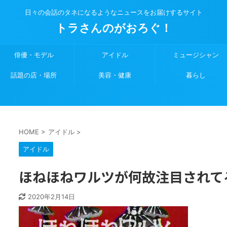
日々の会話のタネになるようなニュースをお届けするサイト
トラさんのがおろぐ！
俳優・モデル
アイドル
ミュージシャン
話題の店・場所
美容・健康
暮らし
HOME
>
アイドル
>
アイドル
ほねほねワルツが何故注目されて
2020年2月14日