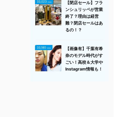
33,023
【閉店セール】フラ
view
ンシュリッペが営業
終了？理由は経営
難？閉店セールはあ
るの！？
33,180
【画像有】千葉有希
view
奈のモデル時代がす
ごい！高校＆大学や
Instagram情報も！