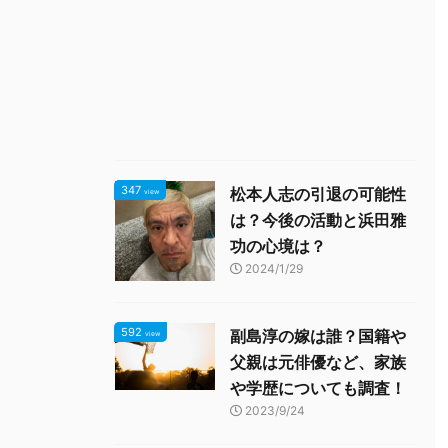
347
松本人志の引退の可能性
view
は？今後の活動と浜田雅
功の心境は？
2024/1/29
592
副島淳の嫁は誰？国籍や
view
父親は元俳優など、家族
や学歴についても調査！
2023/9/24