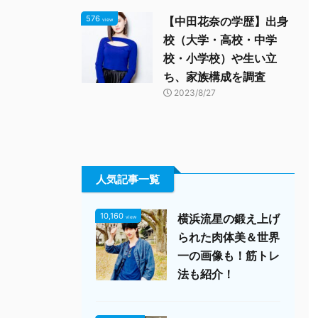
576
【中田花奈の学歴】出身
view
校（大学・高校・中学
校・小学校）や生い立
ち、家族構成を調査
2023/8/27
人気記事一覧
10,160
横浜流星の鍛え上げ
view
られた肉体美＆世界
一の画像も！筋トレ
法も紹介！