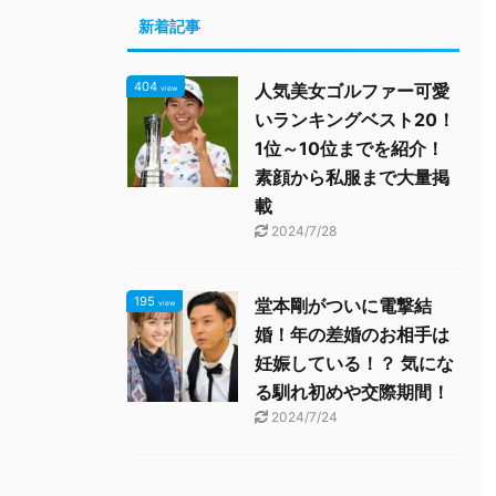
新着記事
404
人気美女ゴルファー可愛
view
いランキングベスト20！
1位～10位までを紹介！
素顔から私服まで大量掲
載
2024/7/28
195
堂本剛がついに電撃結
view
婚！年の差婚のお相手は
妊娠している！？ 気にな
る馴れ初めや交際期間！
2024/7/24