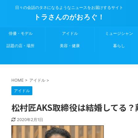
日々の会話のタネになるようなニュースをお届けするサイト
トラさんのがおろぐ！
俳優・モデル
アイドル
ミュージシャン
話題の店・場所
美容・健康
暮らし
HOME
>
アイドル
>
アイドル
松村匠AKS取締役は結婚してる
2020年2月1日