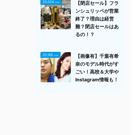
33,024
【閉店セール】フラ
view
ンシュリッペが営業
終了？理由は経営
難？閉店セールはあ
るの！？
33,180
【画像有】千葉有希
view
奈のモデル時代がす
ごい！高校＆大学や
Instagram情報も！