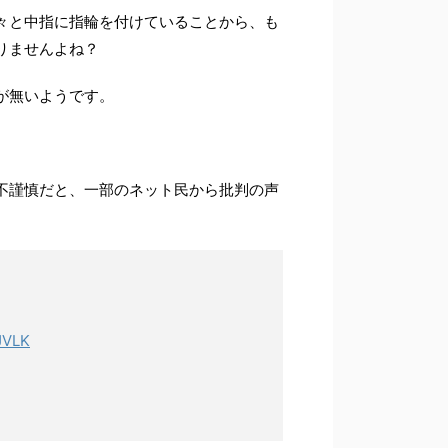
々と中指に指輪を付けていることから、も
りませんよね？
が無いようです。
不謹慎だと、一部のネット民から批判の声
nJVLK