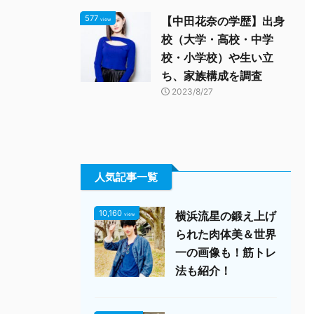
577
【中田花奈の学歴】出身
view
校（大学・高校・中学
校・小学校）や生い立
ち、家族構成を調査
2023/8/27
人気記事一覧
10,160
横浜流星の鍛え上げ
view
られた肉体美＆世界
一の画像も！筋トレ
法も紹介！