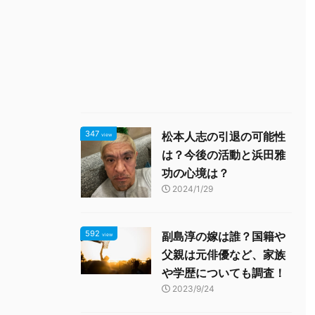
347
松本人志の引退の可能性
view
は？今後の活動と浜田雅
功の心境は？
2024/1/29
592
副島淳の嫁は誰？国籍や
view
父親は元俳優など、家族
や学歴についても調査！
2023/9/24