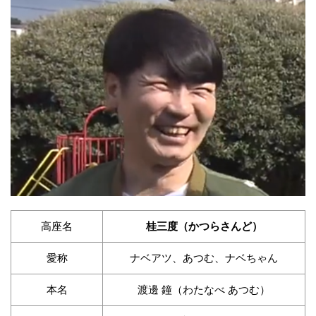
高座名
桂三度（かつらさんど）
愛称
ナベアツ、あつむ、ナベちゃん
本名
渡邊 鐘（わたなべ あつむ）