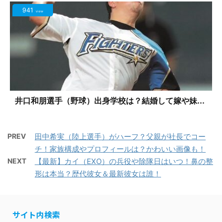
941
view
井口和朋選手（野球）出身学校は？結婚して嫁や妹...
PREV
田中希実（陸上選手）がハーフ？父親が社長でコー
チ！家族構成やプロフィールは？かわいい画像も！
NEXT
【最新】カイ（EXO）の兵役や除隊日はいつ！鼻の整
形は本当？歴代彼女＆最新彼女は誰！
サイト内検索