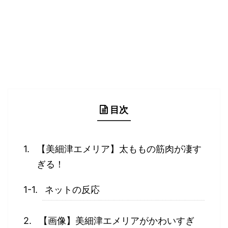
目次
【美細津エメリア】太ももの筋肉が凄す
ぎる！
ネットの反応
【画像】美細津エメリアがかわいすぎ