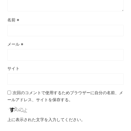
名前
※
メール
※
サイト
次回のコメントで使用するためブラウザーに自分の名前、メ
ールアドレス、サイトを保存する。
上に表示された文字を入力してください。