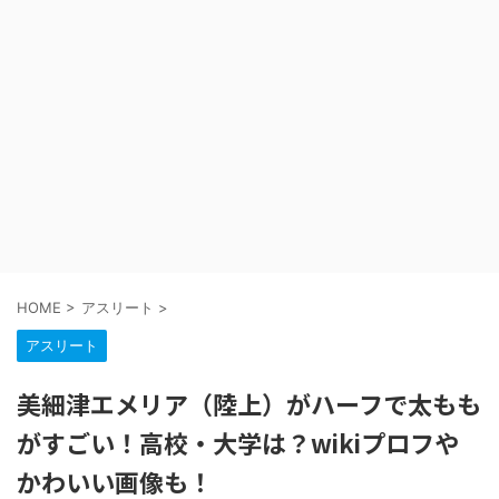
HOME
>
アスリート
>
アスリート
美細津エメリア（陸上）がハーフで太もも
がすごい！高校・大学は？wikiプロフや
かわいい画像も！