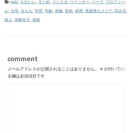
-
wiki
,
かわいい
,
まとめ
,
インスタ
,
ツイッター
,
ハーフ
,
プロフィー
ル
,
大学
,
太もも
,
学歴
,
年齢
,
画像
,
筋肉
,
経歴
,
美細津エメリア
,
読み方
,
陸上
,
高崎女子
,
高校
comment
メールアドレスが公開されることはありません。
※
が付いてい
る欄は必須項目です