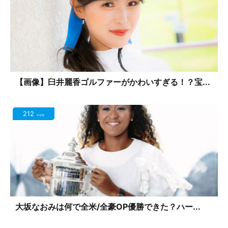
【画像】臼井麗香ゴルファーがかわいすぎる！？宝...
212
view
大坂なおみは何で全米/全豪OP優勝できた？ハー...