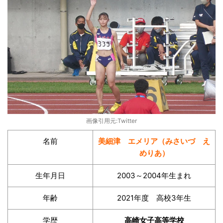
画像引用元:Twitter
名前
美細津 エメリア（みさいづ え
めりあ）
生年月日
2003～2004年生まれ
年齢
2021年度 高校3年生
学歴
高崎女子高等学校