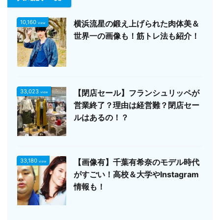
10,160
横浜流星の鍛え上げられた肉体美＆
view
世界一の画像も！筋トレ法も紹介！
33,023
【閉店セール】フランシュリッペが
view
営業終了？理由は経営難？閉店セー
ルはあるの！？
33,180
【画像有】千葉有希奈のモデル時代
view
がすごい！高校＆大学やInstagram
情報も！