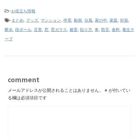
-
お役立ち情報
-
まとめ
,
グッズ
,
マンション
,
停電
,
動画
,
台風
,
家の中
,
家庭
,
対策
,
断水
,
段ボール
,
災害
,
窓
,
窓ガラス
,
被害
,
貼り方
,
車
,
防災
,
食料
,
養生テ
ープ
comment
メールアドレスが公開されることはありません。
※
が付いてい
る欄は必須項目です