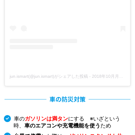
jun.ismart(@jun.ismart)がシェアした投稿
-
2018年10月月4日午後9時50分PDT
車の防災対策
車の
ガソリンは満タン
にする ※いざという
時、
車のエアコンや充電機能を使う
ため