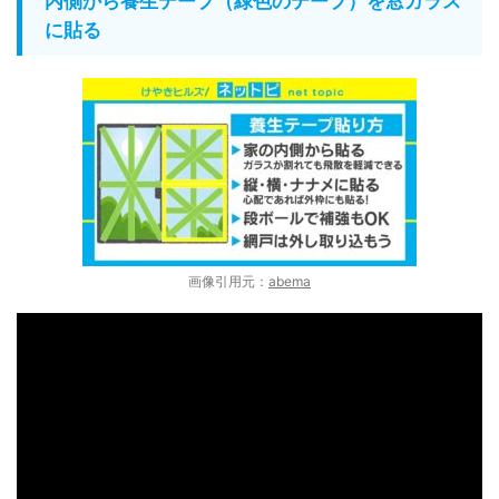
内側から養生テープ（緑色のテープ）を窓ガラス
に貼る
画像引用元：
abema