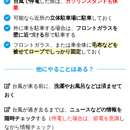
台風で停電
した際は、
ガソリンスタンドも休
業
可能なら近所の
立体駐車場に駐車
しておく
外に車を駐車する場合は、
フロントガラスを
壁に近づける
形で駐車する
フロントガラス、または車全体に
毛布などを
被せてロープでしっかり固定
しておく
他にやることはある？
台風が来る前に、
洗濯やお風呂などは済ませて
おく
台風が過ぎ去るまでは、
ニュースなどの情報を
随時チェック
する（
停電した場合は、節電を意識
し
ながら情報チェック）