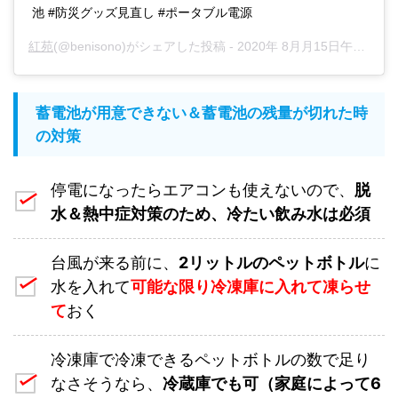
池 #防災グッズ見直し #ポータブル電源
紅苑
(@benisono)がシェアした投稿 -
2020年 8月月15日午前2時26分PDT
蓄電池が用意できない＆蓄電池の残量が切れた時
の対策
停電になったらエアコンも使えないので、
脱
水＆熱中症対策のため、冷たい飲み水は必須
台風が来る前に、
2リットルのペットボトル
に
水を入れて
可能な限り冷凍庫に入れて凍らせ
て
おく
冷凍庫で冷凍できるペットボトルの数で足り
なさそうなら、
冷蔵庫でも可（家庭によって6