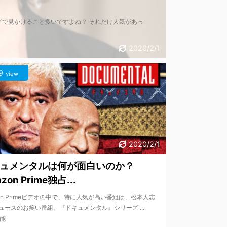
で見かけること多いですよね？ それだけ人気があっ
2020/2/1
9
view
2020/2/1
ュメンタルは何が面白いのか？
zon Prime独占...
zon Primeビデオの中で、特に人気が高い番組は、松本人志
ュースのお笑い番組、『ドキュメンタル』シリーズ ...
能