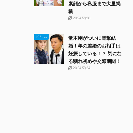
素顔から私服まで大量掲
載
2024/7/28
195
堂本剛がついに電撃結
view
婚！年の差婚のお相手は
妊娠している！？ 気にな
る馴れ初めや交際期間！
2024/7/24