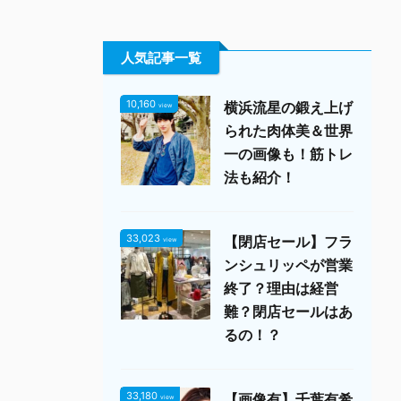
人気記事一覧
10,160
横浜流星の鍛え上げ
view
られた肉体美＆世界
一の画像も！筋トレ
法も紹介！
33,023
【閉店セール】フラ
view
ンシュリッペが営業
終了？理由は経営
難？閉店セールはあ
るの！？
33,180
【画像有】千葉有希
view