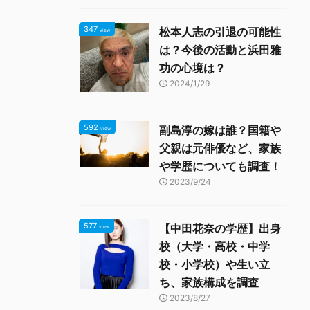
347
松本人志の引退の可能性
view
は？今後の活動と浜田雅
功の心境は？
2024/1/29
592
副島淳の嫁は誰？国籍や
view
父親は元俳優など、家族
や学歴についても調査！
2023/9/24
577
【中田花奈の学歴】出身
view
校（大学・高校・中学
校・小学校）や生い立
ち、家族構成を調査
2023/8/27