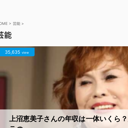
OME
>
芸能
>
芸能
35,635
view
上沼恵美子さんの年収は一体いくら