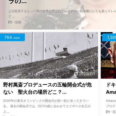
ラの...
上沼恵美子さんって西の女帝と呼ばれていますが、関東圏にいても良くテレビ
て ...
-
芸能
764
1,36
view
2020/2/1
野村萬斎プロデュースの五輪開会式が危
ドキ
ない 聖火台の場所どこ？...
Ama
2020年の東京オリンピックの開会式が刻一刻と迫ってきてい
Ama
る。 過去の開会式では、007の曲に合わせてエリザベス女王が
プロデ
上 ...
-
芸