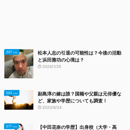
347
松本人志の引退の可能性は？今後の活動
view
と浜田雅功の心境は？
2024/1/29
592
副島淳の嫁は誰？国籍や父親は元俳優な
view
ど、家族や学歴についても調査！
2023/9/24
577
【中田花奈の学歴】出身校（大学・高
view