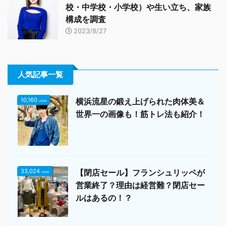
校・中学校・小学校）や生い立ち、家族
構成を調査
2023/8/27
人気記事一覧
10,160
横浜流星の鍛え上げられた肉体美＆
view
世界一の画像も！筋トレ法も紹介！
33,024
【閉店セール】フランシュリッペが
view
営業終了？理由は経営難？閉店セー
ルはあるの！？