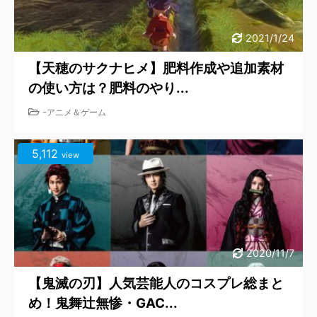
2021/1/24
【天穂のサクナヒメ】肥料作成や追加素材
の使い方は？肥料のやり...
-
アニメ＆ゲーム
5,112
view
2020/11/7
【鬼滅の刃】人気芸能人のコスプレ総まと
め！鬼舞辻無惨・GAC...