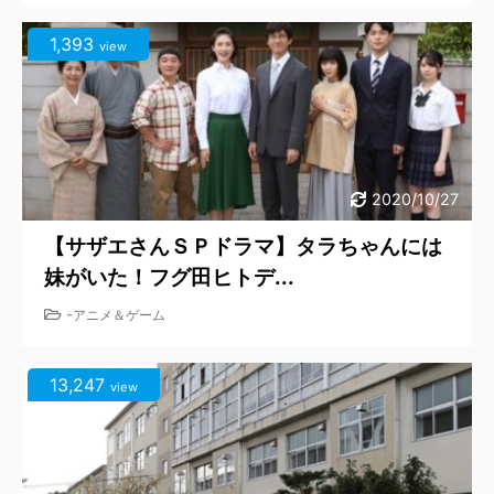
1,393
view
2020/10/27
【サザエさんＳＰドラマ】タラちゃんには
妹がいた！フグ田ヒトデ...
-
アニメ＆ゲーム
13,247
view