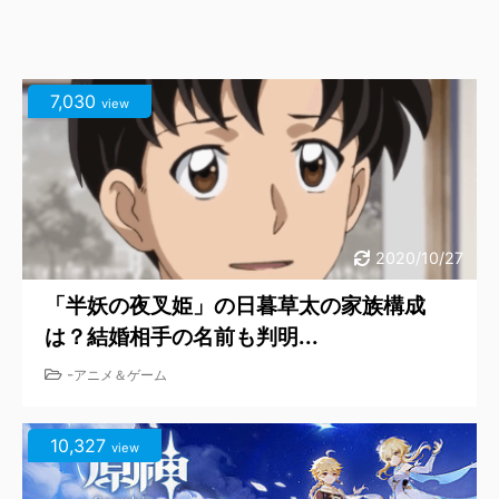
7,030
view
2020/10/27
「半妖の夜叉姫」の日暮草太の家族構成
は？結婚相手の名前も判明...
-
アニメ＆ゲーム
10,327
view