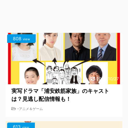
808
view
2020/10/27
実写ドラマ「浦安鉄筋家族」のキャスト
は？見逃し配信情報も！
-
アニメ＆ゲーム
613
view