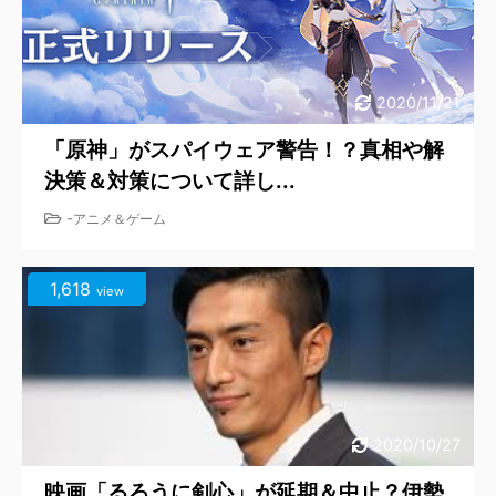
2020/11/21
「原神」がスパイウェア警告！？真相や解
決策＆対策について詳し...
-
アニメ＆ゲーム
1,618
view
2020/10/27
映画「るろうに剣心」が延期＆中止？伊勢