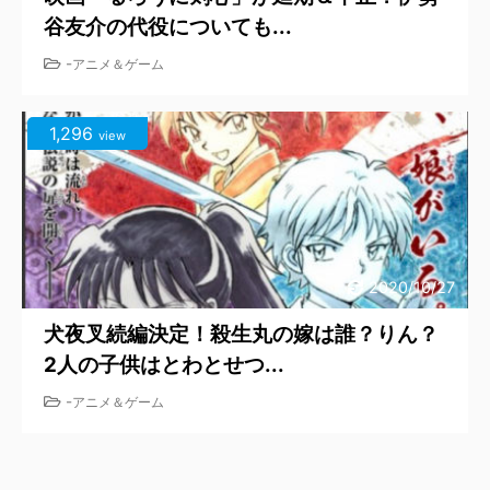
谷友介の代役についても...
-
アニメ＆ゲーム
1,296
view
2020/10/27
犬夜叉続編決定！殺生丸の嫁は誰？りん？
2人の子供はとわとせつ...
-
アニメ＆ゲーム