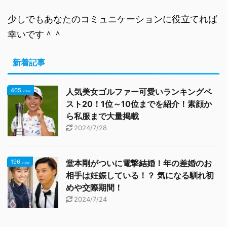
少しでもあなたのコミュニケーションに役立てれば
幸いです＾＾
新着記事
405
人気美女ゴルファー可愛いランキングベ
view
スト20！1位～10位までを紹介！素顔か
ら私服まで大量掲載
2024/7/28
196
堂本剛がついに電撃結婚！年の差婚のお
view
相手は妊娠している！？ 気になる馴れ初
めや交際期間！
2024/7/24