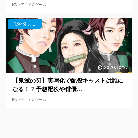
-
アニメ＆ゲーム
1,949
view
2020/10/27
【鬼滅の刃】実写化で配役キャストは誰に
なる！？予想配役や俳優...
-
アニメ＆ゲーム