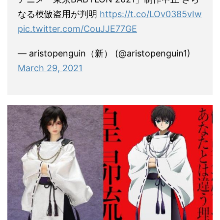
なる模倣盗用が判明
https://t.co/LOv0385vIw
pic.twitter.com/CouJJE77GE
— aristopenguin（新） (@aristopenguin1)
March 29, 2021