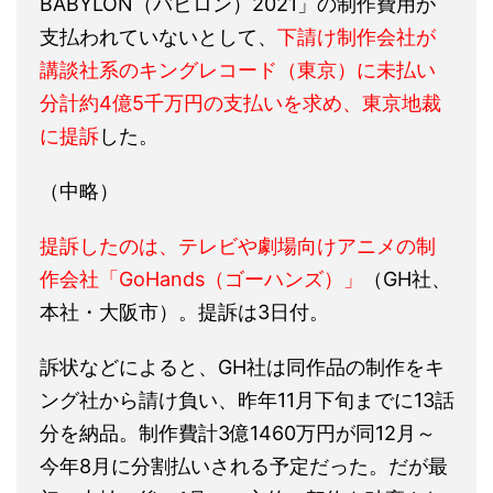
BABYLON（バビロン）2021」の制作費用が
支払われていないとして、
下請け制作会社が
講談社系のキングレコード（東京）に未払い
分計約4億5千万円の支払いを求め、東京地裁
に提訴
した。
（中略）
提訴したのは、テレビや劇場向けアニメの制
作会社「GoHands（ゴーハンズ）」
（GH社、
本社・大阪市）。提訴は3日付。
訴状などによると、GH社は同作品の制作をキ
ング社から請け負い、昨年11月下旬までに13話
分を納品。制作費計3億1460万円が同12月～
今年8月に分割払いされる予定だった。だが最