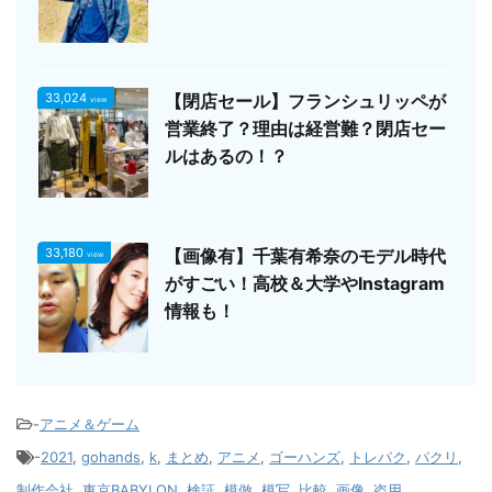
33,024
【閉店セール】フランシュリッペが
view
営業終了？理由は経営難？閉店セー
ルはあるの！？
33,180
【画像有】千葉有希奈のモデル時代
view
がすごい！高校＆大学やInstagram
情報も！
-
アニメ＆ゲーム
-
2021
,
gohands
,
k
,
まとめ
,
アニメ
,
ゴーハンズ
,
トレパク
,
パクリ
,
制作会社
,
東京BABYLON
,
検証
,
模倣
,
模写
,
比較
,
画像
,
盗用