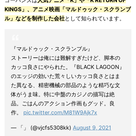
ゴーハンズは
人気アニメ「K」や「K RETURN OF
KINGS」、アニメ映画「マルドゥック・スクランブ
ル」などを制作した会社
として知られています。
『マルドゥック・スクランブル』
ストーリーは俺には難解すぎたけど、脚本の
カッコ良さにやられた。『BLACK LAGOON』
のエッジの効いた荒々しいカッコ良さとはま
た異なる、精密機械の部品のような精巧な文
体がうま味。特に中盤のカジノの描写は絶
品。ごはんのアクション作画もグッド。良
作。
pic.twitter.com/M81W9Ajk7x
— 「」 (@vjcfs5308kk)
August 9, 2021