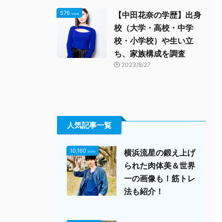
576
【中田花奈の学歴】出身
view
校（大学・高校・中学
校・小学校）や生い立
ち、家族構成を調査
2023/8/27
人気記事一覧
10,160
横浜流星の鍛え上げ
view
られた肉体美＆世界
一の画像も！筋トレ
法も紹介！