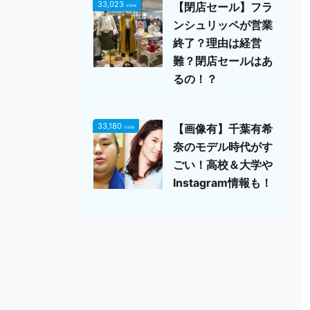
33,023
【閉店セール】フラ
view
ンシュリッペが営業
終了？理由は経営
難？閉店セールはあ
るの！？
33,180
【画像有】千葉有希
view
奈のモデル時代がす
ごい！高校＆大学や
Instagram情報も！