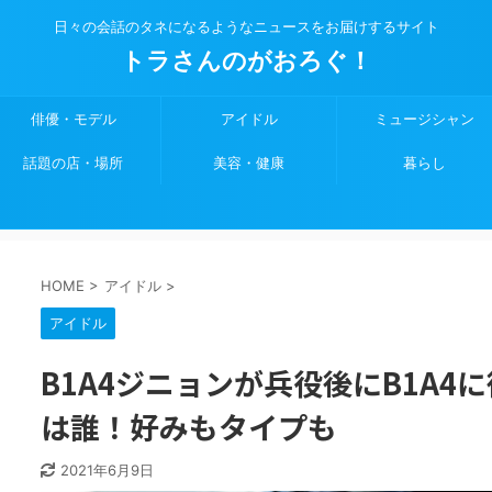
日々の会話のタネになるようなニュースをお届けするサイト
トラさんのがおろぐ！
俳優・モデル
アイドル
ミュージシャン
話題の店・場所
美容・健康
暮らし
HOME
>
アイドル
>
アイドル
B1A4ジニョンが兵役後にB1A4
は誰！好みもタイプも
2021年6月9日