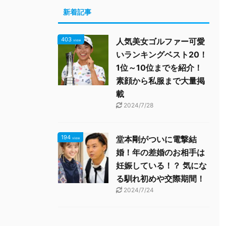
新着記事
403
人気美女ゴルファー可愛
view
いランキングベスト20！
1位～10位までを紹介！
素顔から私服まで大量掲
載
2024/7/28
194
堂本剛がついに電撃結
view
婚！年の差婚のお相手は
妊娠している！？ 気にな
る馴れ初めや交際期間！
2024/7/24