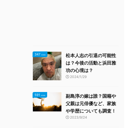
347
松本人志の引退の可能性
view
は？今後の活動と浜田雅
功の心境は？
2024/1/29
591
副島淳の嫁は誰？国籍や
view
父親は元俳優など、家族
や学歴についても調査！
2023/9/24