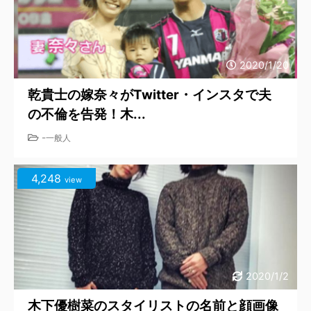
2020/1/20
乾貴士の嫁奈々がTwitter・インスタで夫
の不倫を告発！木...
-
一般人
4,248
view
2020/1/2
木下優樹菜のスタイリストの名前と顔画像