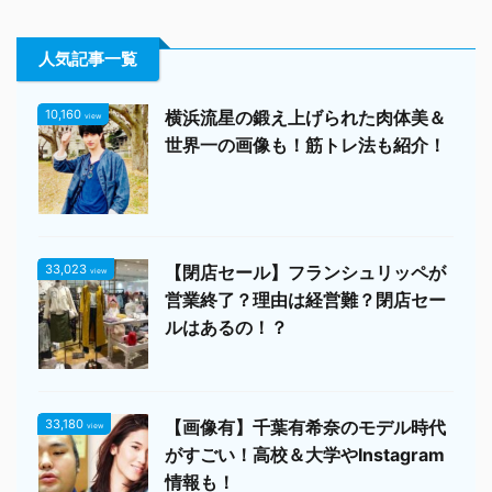
人気記事一覧
10,160
横浜流星の鍛え上げられた肉体美＆
view
世界一の画像も！筋トレ法も紹介！
33,023
【閉店セール】フランシュリッペが
view
営業終了？理由は経営難？閉店セー
ルはあるの！？
33,180
【画像有】千葉有希奈のモデル時代
view
がすごい！高校＆大学やInstagram
情報も！