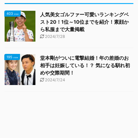
403
人気美女ゴルファー可愛いランキングベ
view
スト20！1位～10位までを紹介！素顔か
ら私服まで大量掲載
2024/7/28
195
堂本剛がついに電撃結婚！年の差婚のお
view
相手は妊娠している！？ 気になる馴れ初
めや交際期間！
2024/7/24