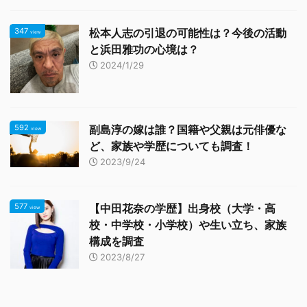
347
松本人志の引退の可能性は？今後の活動
view
と浜田雅功の心境は？
2024/1/29
592
副島淳の嫁は誰？国籍や父親は元俳優な
view
ど、家族や学歴についても調査！
2023/9/24
577
【中田花奈の学歴】出身校（大学・高
view
校・中学校・小学校）や生い立ち、家族
構成を調査
2023/8/27