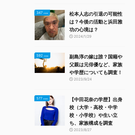
347
松本人志の引退の可能性
view
は？今後の活動と浜田雅
功の心境は？
2024/1/29
592
副島淳の嫁は誰？国籍や
view
父親は元俳優など、家族
や学歴についても調査！
2023/9/24
577
【中田花奈の学歴】出身
view
校（大学・高校・中学
校・小学校）や生い立
ち、家族構成を調査
2023/8/27