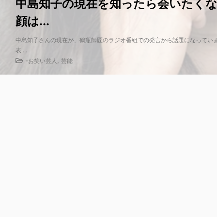
中島知子の現在を知ったら会いたく
顔は...
中島知子さんの現在が、鶴瓶師匠のラジオ番組での発言から話題になっていま
表 ...
-
,
お笑い芸人
芸能