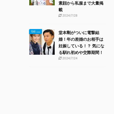
素顔から私服まで大量掲
載
2024/7/28
196
堂本剛がついに電撃結
view
婚！年の差婚のお相手は
妊娠している！？ 気にな
る馴れ初めや交際期間！
2024/7/24