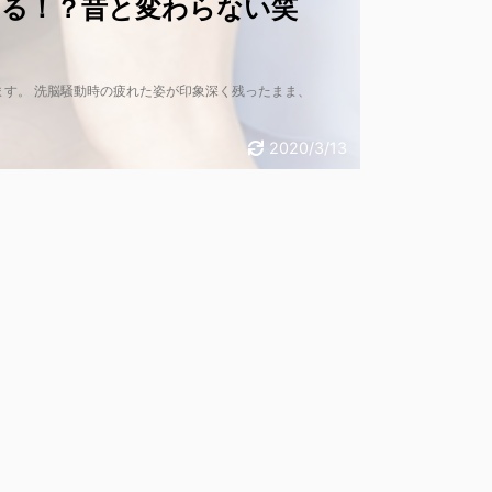
なる！？昔と変わらない笑
す。 洗脳騒動時の疲れた姿が印象深く残ったまま、
2020/3/13