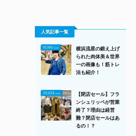
人気記事一覧
10,160
横浜流星の鍛え上げ
view
られた肉体美＆世界
一の画像も！筋トレ
法も紹介！
33,024
【閉店セール】フラ
view
ンシュリッペが営業
終了？理由は経営
難？閉店セールはあ
るの！？