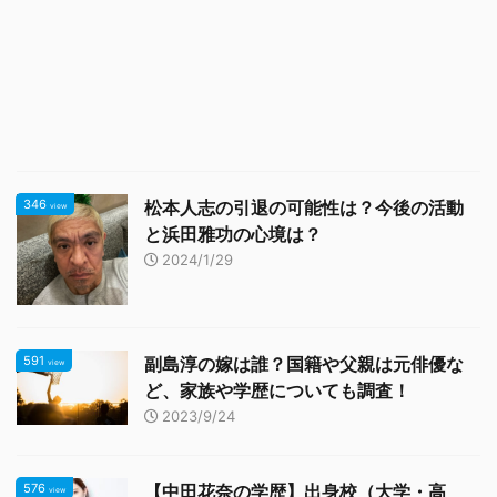
346
松本人志の引退の可能性は？今後の活動
view
と浜田雅功の心境は？
2024/1/29
591
副島淳の嫁は誰？国籍や父親は元俳優な
view
ど、家族や学歴についても調査！
2023/9/24
576
【中田花奈の学歴】出身校（大学・高
view