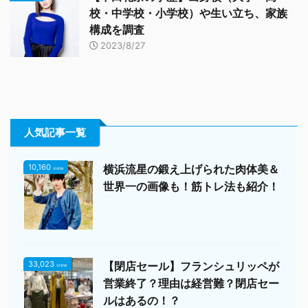
校・中学校・小学校）や生い立ち、家族
構成を調査
2023/8/27
人気記事一覧
10,160
横浜流星の鍛え上げられた肉体美＆
view
世界一の画像も！筋トレ法も紹介！
33,023
【閉店セール】フランシュリッペが
view
営業終了？理由は経営難？閉店セー
ルはあるの！？