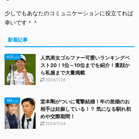
少しでもあなたのコミュニケーションに役立てれば
幸いです＾＾
新着記事
403
人気美女ゴルファー可愛いランキングベ
view
スト20！1位～10位までを紹介！素顔か
ら私服まで大量掲載
2024/7/28
194
堂本剛がついに電撃結婚！年の差婚のお
view
相手は妊娠している！？ 気になる馴れ初
めや交際期間！
2024/7/24