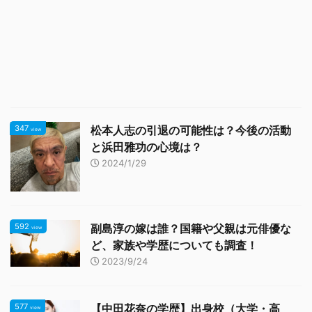
347
松本人志の引退の可能性は？今後の活動
view
と浜田雅功の心境は？
2024/1/29
592
副島淳の嫁は誰？国籍や父親は元俳優な
view
ど、家族や学歴についても調査！
2023/9/24
577
【中田花奈の学歴】出身校（大学・高
view