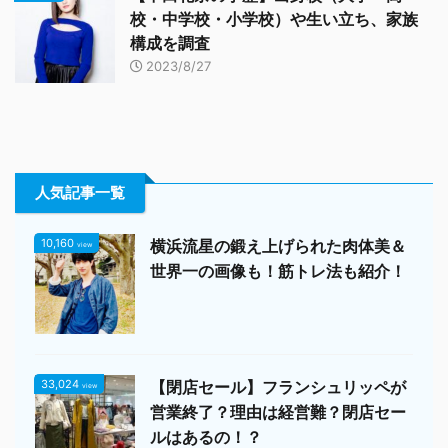
校・中学校・小学校）や生い立ち、家族
構成を調査
2023/8/27
人気記事一覧
10,160
横浜流星の鍛え上げられた肉体美＆
view
世界一の画像も！筋トレ法も紹介！
33,024
【閉店セール】フランシュリッペが
view
営業終了？理由は経営難？閉店セー
ルはあるの！？