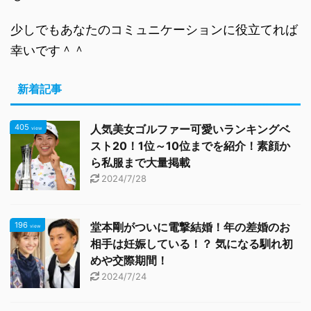
少しでもあなたのコミュニケーションに役立てれば
幸いです＾＾
新着記事
405
人気美女ゴルファー可愛いランキングベ
view
スト20！1位～10位までを紹介！素顔か
ら私服まで大量掲載
2024/7/28
196
堂本剛がついに電撃結婚！年の差婚のお
view
相手は妊娠している！？ 気になる馴れ初
めや交際期間！
2024/7/24