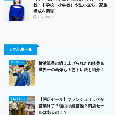
校・中学校・小学校）や生い立ち、家族
構成を調査
2023/8/27
人気記事一覧
10,160
横浜流星の鍛え上げられた肉体美＆
view
世界一の画像も！筋トレ法も紹介！
33,023
【閉店セール】フランシュリッペが
view
営業終了？理由は経営難？閉店セー
ルはあるの！？