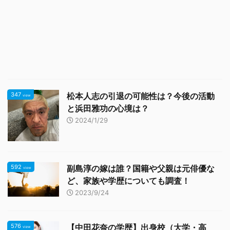
347
松本人志の引退の可能性は？今後の活動
view
と浜田雅功の心境は？
2024/1/29
592
副島淳の嫁は誰？国籍や父親は元俳優な
view
ど、家族や学歴についても調査！
2023/9/24
576
【中田花奈の学歴】出身校（大学・高
view