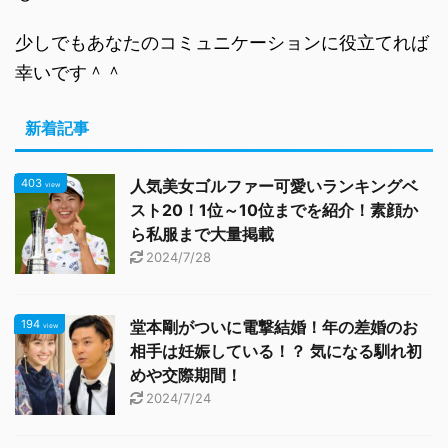
少しでもあなたのコミュニケーションに役立てれば
幸いです＾＾
新着記事
403
人気美女ゴルファー可愛いランキングベ
view
スト20！1位～10位までを紹介！素顔か
ら私服まで大量掲載
2024/7/28
194
堂本剛がついに電撃結婚！年の差婚のお
view
相手は妊娠している！？ 気になる馴れ初
めや交際期間！
2024/7/24