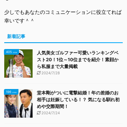
少しでもあなたのコミュニケーションに役立てれば
幸いです＾＾
新着記事
405
人気美女ゴルファー可愛いランキングベ
view
スト20！1位～10位までを紹介！素顔か
ら私服まで大量掲載
2024/7/28
196
堂本剛がついに電撃結婚！年の差婚のお
view
相手は妊娠している！？ 気になる馴れ初
めや交際期間！
2024/7/24