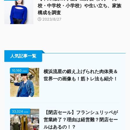
校・中学校・小学校）や生い立ち、家族
構成を調査
2023/8/27
人気記事一覧
10,160
横浜流星の鍛え上げられた肉体美＆
view
世界一の画像も！筋トレ法も紹介！
33,024
【閉店セール】フランシュリッペが
view
営業終了？理由は経営難？閉店セー
ルはあるの！？