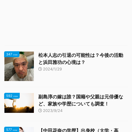
347
松本人志の引退の可能性は？今後の活動
view
と浜田雅功の心境は？
2024/1/29
592
副島淳の嫁は誰？国籍や父親は元俳優な
view
ど、家族や学歴についても調査！
2023/9/24
577
【中田花奈の学歴】出身校（大学・高
view