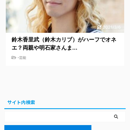
2021/3/6
鈴木香里武（鈴木カリブ）がハーフでオネ
エ？両親や明石家さんま...
-
芸能
サイト内検索