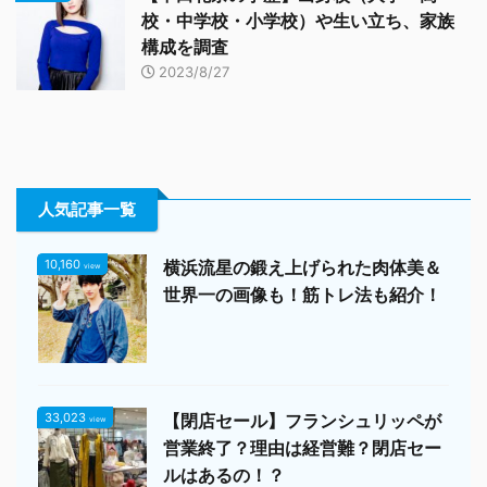
校・中学校・小学校）や生い立ち、家族
構成を調査
2023/8/27
人気記事一覧
10,160
横浜流星の鍛え上げられた肉体美＆
view
世界一の画像も！筋トレ法も紹介！
33,023
【閉店セール】フランシュリッペが
view
営業終了？理由は経営難？閉店セー
ルはあるの！？