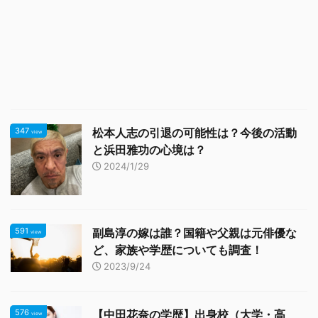
347
松本人志の引退の可能性は？今後の活動
view
と浜田雅功の心境は？
2024/1/29
591
副島淳の嫁は誰？国籍や父親は元俳優な
view
ど、家族や学歴についても調査！
2023/9/24
576
【中田花奈の学歴】出身校（大学・高
view