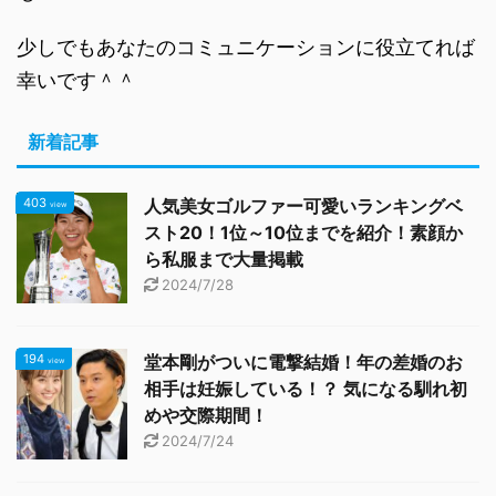
少しでもあなたのコミュニケーションに役立てれば
幸いです＾＾
新着記事
403
人気美女ゴルファー可愛いランキングベ
view
スト20！1位～10位までを紹介！素顔か
ら私服まで大量掲載
2024/7/28
194
堂本剛がついに電撃結婚！年の差婚のお
view
相手は妊娠している！？ 気になる馴れ初
めや交際期間！
2024/7/24