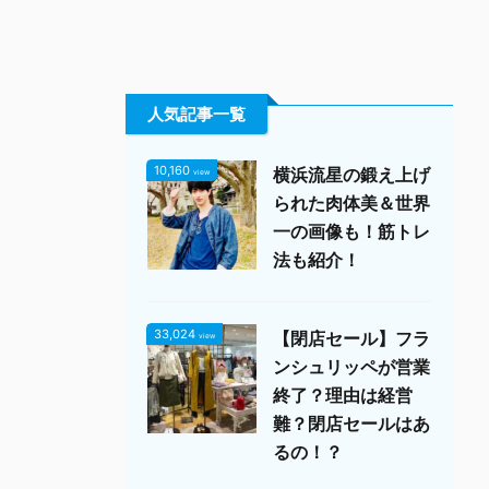
人気記事一覧
10,160
横浜流星の鍛え上げ
view
られた肉体美＆世界
一の画像も！筋トレ
法も紹介！
33,024
【閉店セール】フラ
view
ンシュリッペが営業
終了？理由は経営
難？閉店セールはあ
るの！？