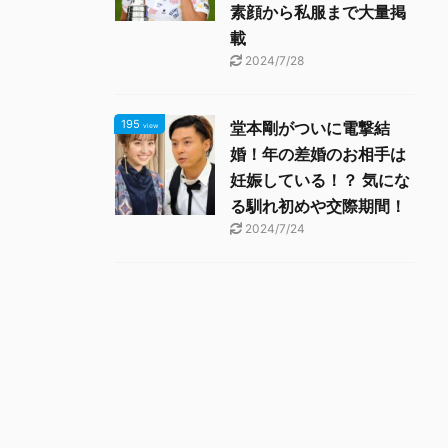
素顔から私服まで大量掲
載
2024/7/28
195
堂本剛がついに電撃結
view
婚！年の差婚のお相手は
妊娠している！？ 気にな
る馴れ初めや交際期間！
2024/7/24