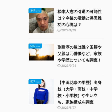
347
松本人志の引退の可能性
view
は？今後の活動と浜田雅
功の心境は？
2024/1/29
592
副島淳の嫁は誰？国籍や
view
父親は元俳優など、家族
や学歴についても調査！
2023/9/24
577
【中田花奈の学歴】出身
view
校（大学・高校・中学
校・小学校）や生い立
ち、家族構成を調査
2023/8/27