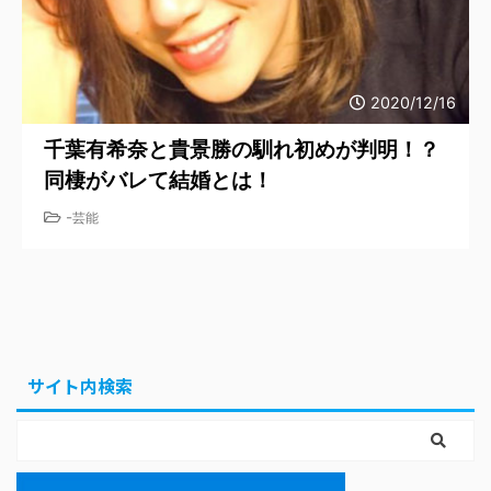
2020/12/16
千葉有希奈と貴景勝の馴れ初めが判明！？
同棲がバレて結婚とは！
-
芸能
サイト内検索