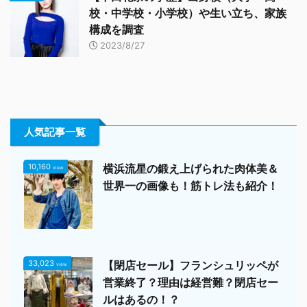
校・中学校・小学校）や生い立ち、家族
構成を調査
2023/8/27
人気記事一覧
10,160
横浜流星の鍛え上げられた肉体美＆
view
世界一の画像も！筋トレ法も紹介！
33,023
【閉店セール】フランシュリッペが
view
営業終了？理由は経営難？閉店セー
ルはあるの！？