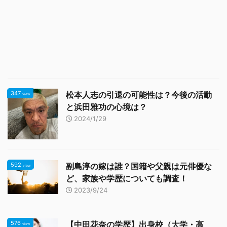
347
松本人志の引退の可能性は？今後の活動
view
と浜田雅功の心境は？
2024/1/29
592
副島淳の嫁は誰？国籍や父親は元俳優な
view
ど、家族や学歴についても調査！
2023/9/24
576
【中田花奈の学歴】出身校（大学・高
view