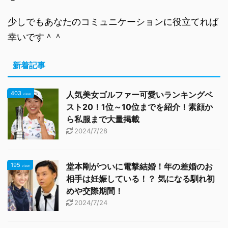
少しでもあなたのコミュニケーションに役立てれば
幸いです＾＾
新着記事
403
人気美女ゴルファー可愛いランキングベ
view
スト20！1位～10位までを紹介！素顔か
ら私服まで大量掲載
2024/7/28
195
堂本剛がついに電撃結婚！年の差婚のお
view
相手は妊娠している！？ 気になる馴れ初
めや交際期間！
2024/7/24