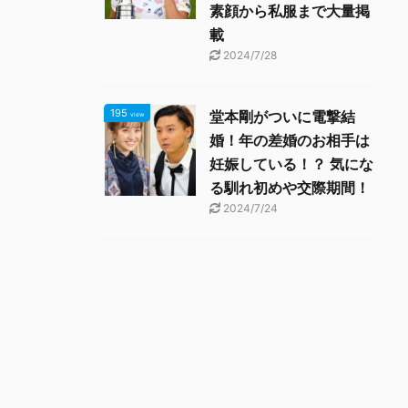
素顔から私服まで大量掲
載
2024/7/28
195
堂本剛がついに電撃結
view
婚！年の差婚のお相手は
妊娠している！？ 気にな
る馴れ初めや交際期間！
2024/7/24