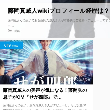
藤岡真威人wikiプロフィール経歴は？
藤岡弘さんの息子である藤岡真威人さんが本格的に芸能界へデビューして早く
も ...
-
芸能
619
view
2020/3/28
藤岡真威人の美声が気になる！藤岡弘の
息子がCM『せが四郎』で...
藤岡弘さんの息子、藤岡真威人さんがデビューし、セガ設立60