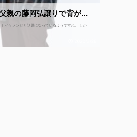
父親の藤岡弘譲りで背が...
もイケメンだと話題になっているようですね。 しか
2020/3/28