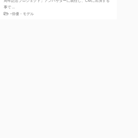
周年記念プロジェクト」アンバサダーに就任し、CMに出演する
事で ...
-
俳優・モデル