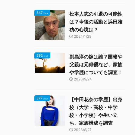
347
松本人志の引退の可能性
view
は？今後の活動と浜田雅
功の心境は？
2024/1/29
592
副島淳の嫁は誰？国籍や
view
父親は元俳優など、家族
や学歴についても調査！
2023/9/24
577
【中田花奈の学歴】出身
view
校（大学・高校・中学
校・小学校）や生い立
ち、家族構成を調査
2023/8/27