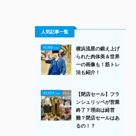
人気記事一覧
10,160
横浜流星の鍛え上げ
view
られた肉体美＆世界
一の画像も！筋トレ
法も紹介！
33,024
【閉店セール】フラ
view
ンシュリッペが営業
終了？理由は経営
難？閉店セールはあ
るの！？