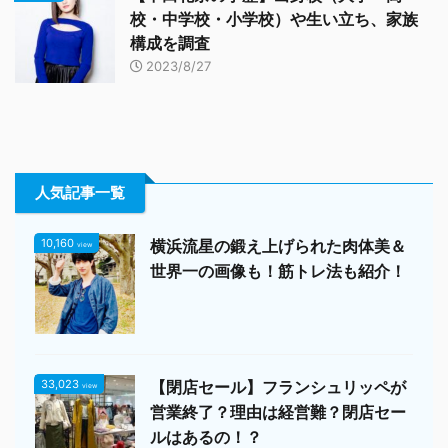
校・中学校・小学校）や生い立ち、家族
構成を調査
2023/8/27
人気記事一覧
10,160
横浜流星の鍛え上げられた肉体美＆
view
世界一の画像も！筋トレ法も紹介！
33,023
【閉店セール】フランシュリッペが
view
営業終了？理由は経営難？閉店セー
ルはあるの！？