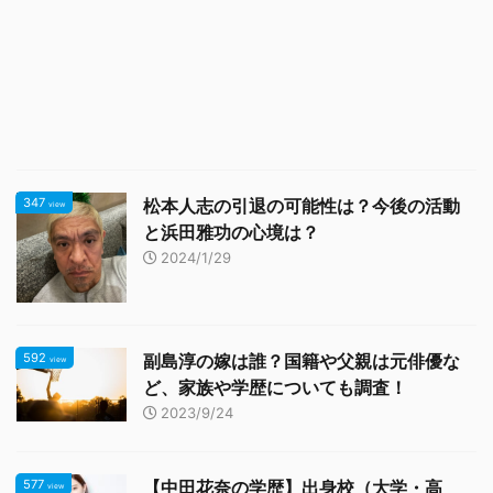
347
松本人志の引退の可能性は？今後の活動
view
と浜田雅功の心境は？
2024/1/29
592
副島淳の嫁は誰？国籍や父親は元俳優な
view
ど、家族や学歴についても調査！
2023/9/24
577
【中田花奈の学歴】出身校（大学・高
view