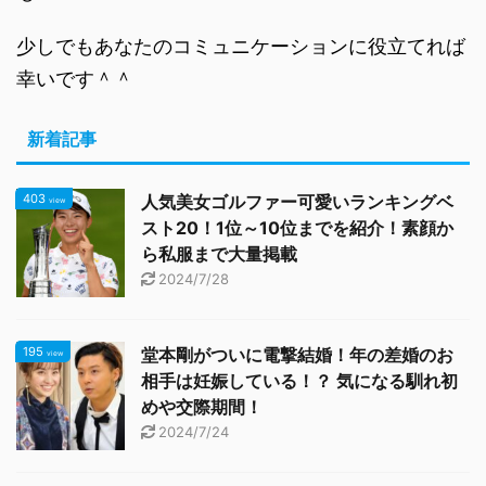
少しでもあなたのコミュニケーションに役立てれば
幸いです＾＾
新着記事
403
人気美女ゴルファー可愛いランキングベ
view
スト20！1位～10位までを紹介！素顔か
ら私服まで大量掲載
2024/7/28
195
堂本剛がついに電撃結婚！年の差婚のお
view
相手は妊娠している！？ 気になる馴れ初
めや交際期間！
2024/7/24