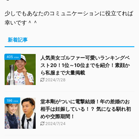
少しでもあなたのコミュニケーションに役立てれば
幸いです＾＾
新着記事
405
人気美女ゴルファー可愛いランキングベ
view
スト20！1位～10位までを紹介！素顔か
ら私服まで大量掲載
2024/7/28
196
堂本剛がついに電撃結婚！年の差婚のお
view
相手は妊娠している！？ 気になる馴れ初
めや交際期間！
2024/7/24