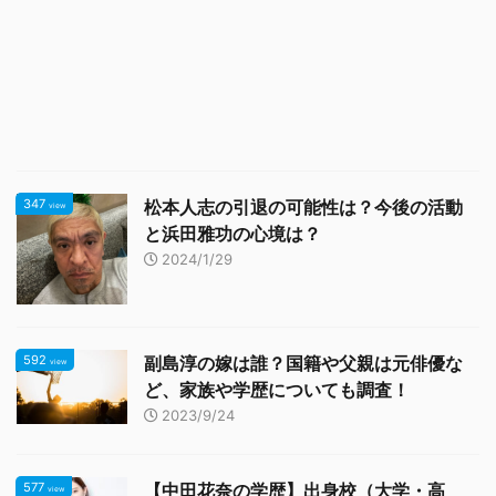
347
松本人志の引退の可能性は？今後の活動
view
と浜田雅功の心境は？
2024/1/29
592
副島淳の嫁は誰？国籍や父親は元俳優な
view
ど、家族や学歴についても調査！
2023/9/24
577
【中田花奈の学歴】出身校（大学・高
view