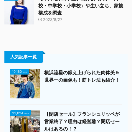
校・中学校・小学校）や生い立ち、家族
構成を調査
2023/8/27
人気記事一覧
10,160
横浜流星の鍛え上げられた肉体美＆
view
世界一の画像も！筋トレ法も紹介！
33,024
【閉店セール】フランシュリッペが
view
営業終了？理由は経営難？閉店セー
ルはあるの！？