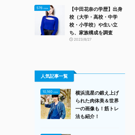
576
【中田花奈の学歴】出身
view
校（大学・高校・中学
校・小学校）や生い立
ち、家族構成を調査
2023/8/27
人気記事一覧
10,160
横浜流星の鍛え上げ
view
られた肉体美＆世界
一の画像も！筋トレ
法も紹介！