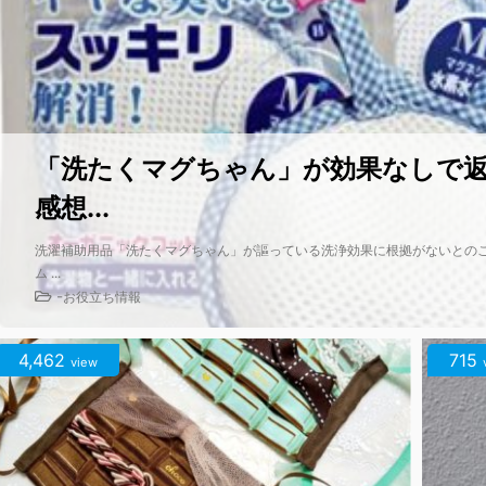
「洗たくマグちゃん」が効果なしで
感想...
洗濯補助用品「洗たくマグちゃん」が謳っている洗浄効果に根拠がないとのこ
ム ...
-
お役立ち情報
4,462
715
view