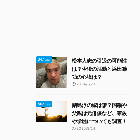
347
松本人志の引退の可能性
view
は？今後の活動と浜田雅
功の心境は？
2024/1/29
592
副島淳の嫁は誰？国籍や
view
父親は元俳優など、家族
や学歴についても調査！
2023/9/24