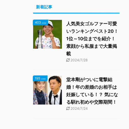
新着記事
403
人気美女ゴルファー可愛
view
いランキングベスト20！
1位～10位までを紹介！
素顔から私服まで大量掲
載
2024/7/28
195
堂本剛がついに電撃結
view
婚！年の差婚のお相手は
妊娠している！？ 気にな
る馴れ初めや交際期間！
2024/7/24