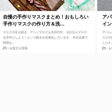
2020/5/19
自慢の手作りマスクまとめ！おもしろい
アパ
手作りマスクの作り方＆洗...
イン
マスク不足が続き、アベノマスクも不評の中、それならマスク
アパレ
を手作りしよう！という動きが活発化しています。 外出自粛で
スクの
時間を ...
した♪ ..
-
-
お役立ち情報
お