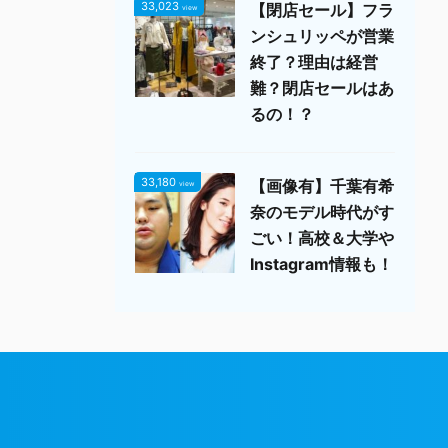
33,023
【閉店セール】フラ
view
ンシュリッペが営業
終了？理由は経営
難？閉店セールはあ
るの！？
33,180
【画像有】千葉有希
view
奈のモデル時代がす
ごい！高校＆大学や
Instagram情報も！