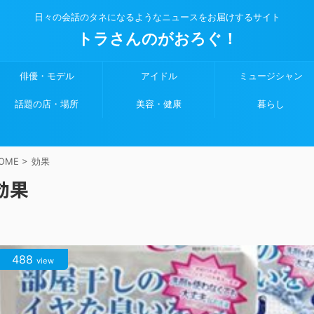
日々の会話のタネになるようなニュースをお届けするサイト
トラさんのがおろぐ！
俳優・モデル
アイドル
ミュージシャン
話題の店・場所
美容・健康
暮らし
OME
>
効果
効果
488
view