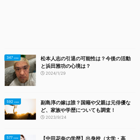
347
松本人志の引退の可能性は？今後の活動
view
と浜田雅功の心境は？
2024/1/29
592
副島淳の嫁は誰？国籍や父親は元俳優な
view
ど、家族や学歴についても調査！
2023/9/24
577
【中田花奈の学歴】出身校（大学・高
view