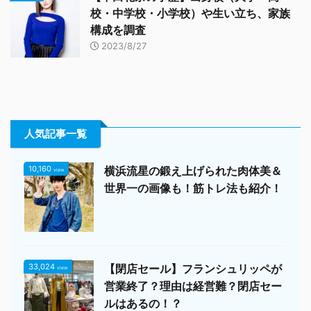
校・中学校・小学校）や生い立ち、家族
構成を調査
2023/8/27
人気記事一覧
10,160
横浜流星の鍛え上げられた肉体美＆
view
世界一の画像も！筋トレ法も紹介！
33,024
【閉店セール】フランシュリッペが
view
営業終了？理由は経営難？閉店セー
ルはあるの！？