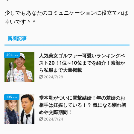
少しでもあなたのコミュニケーションに役立てれば
幸いです＾＾
新着記事
404
人気美女ゴルファー可愛いランキングベ
view
スト20！1位～10位までを紹介！素顔か
ら私服まで大量掲載
2024/7/28
195
堂本剛がついに電撃結婚！年の差婚のお
view
相手は妊娠している！？ 気になる馴れ初
めや交際期間！
2024/7/24