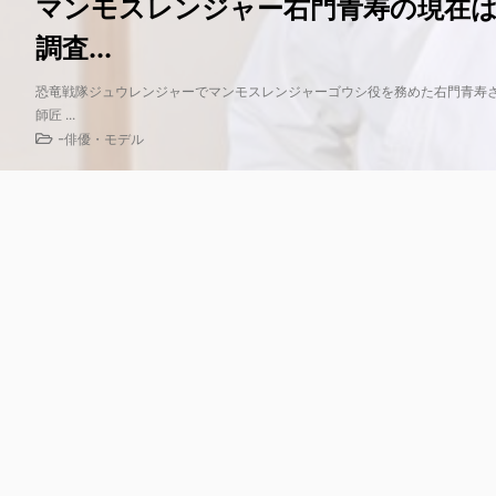
マンモスレンジャー右門青寿の現在
調査...
恐竜戦隊ジュウレンジャーでマンモスレンジャーゴウシ役を務めた右門青寿
師匠 ...
-
俳優・モデル