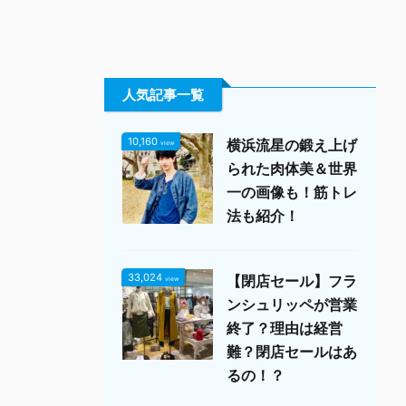
人気記事一覧
10,160
横浜流星の鍛え上げ
view
られた肉体美＆世界
一の画像も！筋トレ
法も紹介！
33,024
【閉店セール】フラ
view
ンシュリッペが営業
終了？理由は経営
難？閉店セールはあ
るの！？