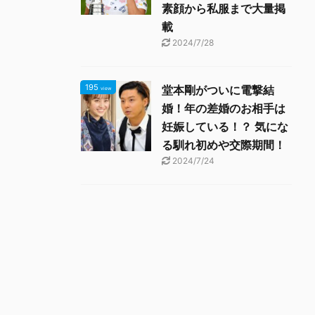
素顔から私服まで大量掲
載
2024/7/28
195
堂本剛がついに電撃結
view
婚！年の差婚のお相手は
妊娠している！？ 気にな
る馴れ初めや交際期間！
2024/7/24