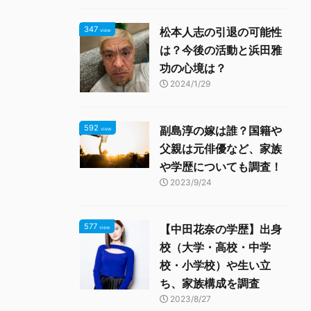
347
松本人志の引退の可能性
view
は？今後の活動と浜田雅
功の心境は？
2024/1/29
592
副島淳の嫁は誰？国籍や
view
父親は元俳優など、家族
や学歴についても調査！
2023/9/24
577
【中田花奈の学歴】出身
view
校（大学・高校・中学
校・小学校）や生い立
ち、家族構成を調査
2023/8/27