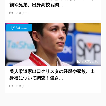
族や兄弟、出身高校も調...
-
アスリート
1,564
view
2020/3/16
美人柔道家出口クリスタの経歴や家族、出
身校について調査！強さ...
-
アスリート