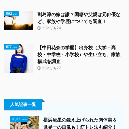
592
副島淳の嫁は誰？国籍や父親は元俳優な
view
ど、家族や学歴についても調査！
2023/9/24
577
【中田花奈の学歴】出身校（大学・高
view
校・中学校・小学校）や生い立ち、家族
構成を調査
2023/8/27
人気記事一覧
10,160
横浜流星の鍛え上げられた肉体美＆
view
世界一の画像も！筋トレ法も紹介！