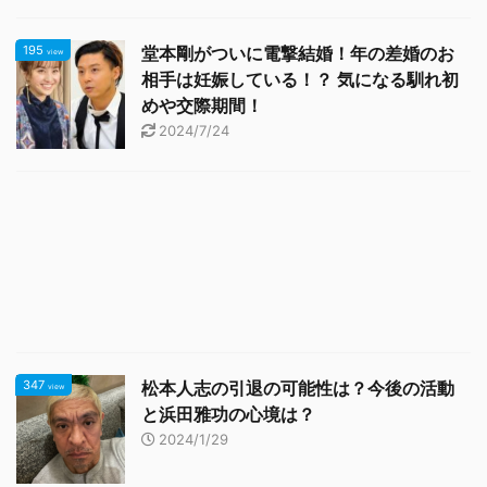
195
堂本剛がついに電撃結婚！年の差婚のお
view
相手は妊娠している！？ 気になる馴れ初
めや交際期間！
2024/7/24
347
松本人志の引退の可能性は？今後の活動
view
と浜田雅功の心境は？
2024/1/29