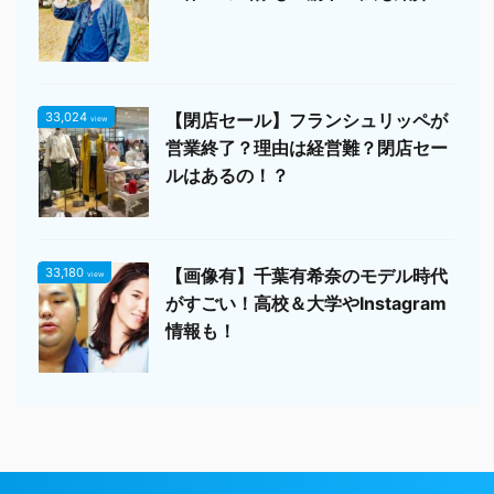
33,024
【閉店セール】フランシュリッペが
view
営業終了？理由は経営難？閉店セー
ルはあるの！？
33,180
【画像有】千葉有希奈のモデル時代
view
がすごい！高校＆大学やInstagram
情報も！