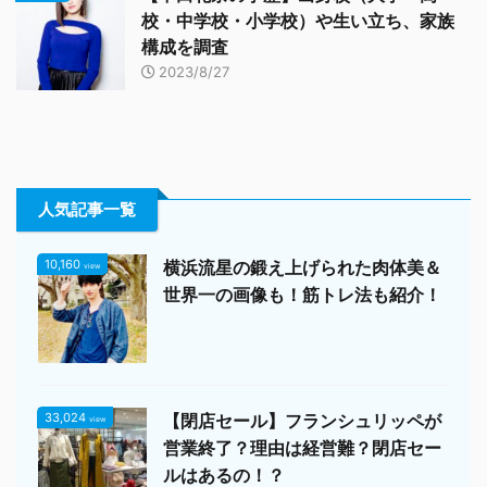
校・中学校・小学校）や生い立ち、家族
構成を調査
2023/8/27
人気記事一覧
10,160
横浜流星の鍛え上げられた肉体美＆
view
世界一の画像も！筋トレ法も紹介！
33,024
【閉店セール】フランシュリッペが
view
営業終了？理由は経営難？閉店セー
ルはあるの！？