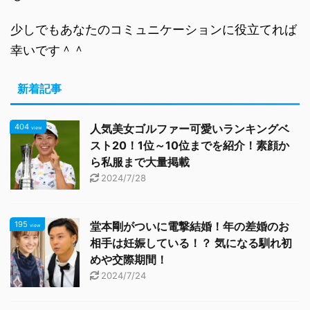
少しでもあなたのコミュニケーションに役立てれば
幸いです＾＾
新着記事
404
人気美女ゴルファー可愛いランキングベ
view
スト20！1位～10位までを紹介！素顔か
ら私服まで大量掲載
2024/7/28
195
堂本剛がついに電撃結婚！年の差婚のお
view
相手は妊娠している！？ 気になる馴れ初
めや交際期間！
2024/7/24