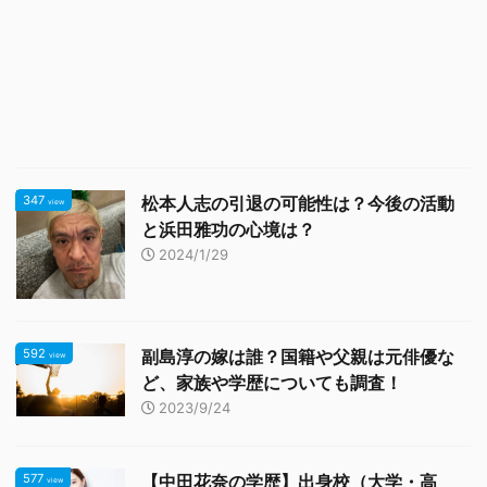
347
松本人志の引退の可能性は？今後の活動
view
と浜田雅功の心境は？
2024/1/29
592
副島淳の嫁は誰？国籍や父親は元俳優な
view
ど、家族や学歴についても調査！
2023/9/24
577
【中田花奈の学歴】出身校（大学・高
view