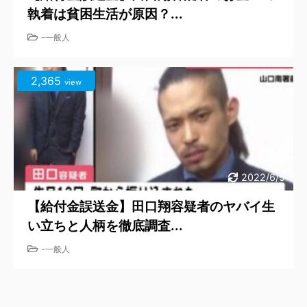
執着は貧困生活が原因？...
-
一般人
2,365
view
2022/6/5
【給付金誤送金】田口翔容疑者のヤバイ生
い立ちと人柄を徹底調査...
-
一般人