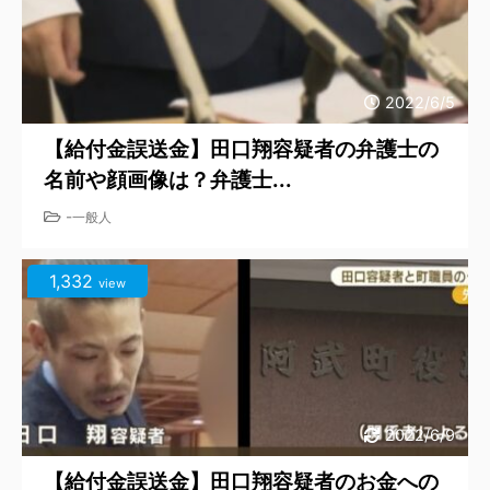
2022/6/5
【給付金誤送金】田口翔容疑者の弁護士の
名前や顔画像は？弁護士...
-
一般人
1,332
view
2022/6/9
【給付金誤送金】田口翔容疑者のお金への