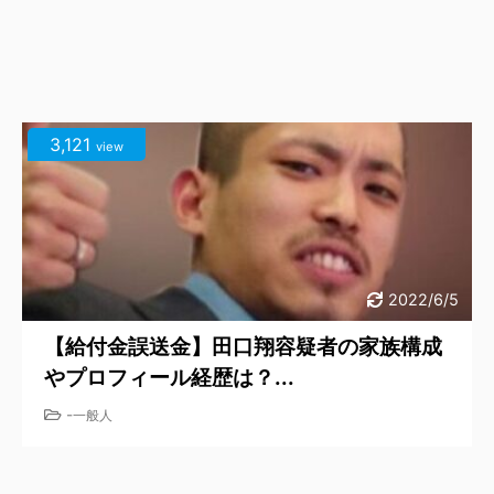
3,121
view
2022/6/5
【給付金誤送金】田口翔容疑者の家族構成
やプロフィール経歴は？...
-
一般人