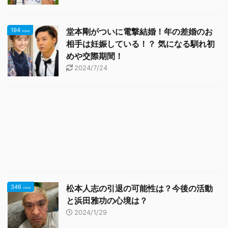
194
堂本剛がついに電撃結婚！年の差婚のお
view
相手は妊娠している！？ 気になる馴れ初
めや交際期間！
2024/7/24
346
松本人志の引退の可能性は？今後の活動
view
と浜田雅功の心境は？
2024/1/29