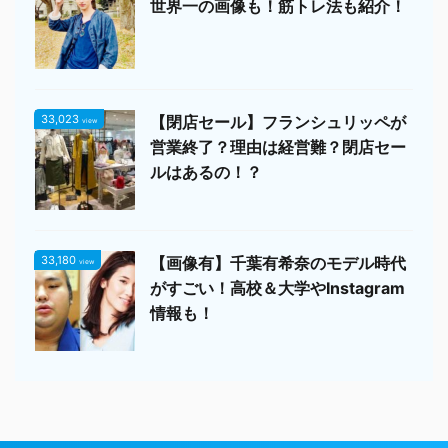
世界一の画像も！筋トレ法も紹介！
33,023
【閉店セール】フランシュリッペが
view
営業終了？理由は経営難？閉店セー
ルはあるの！？
33,180
【画像有】千葉有希奈のモデル時代
view
がすごい！高校＆大学やInstagram
情報も！