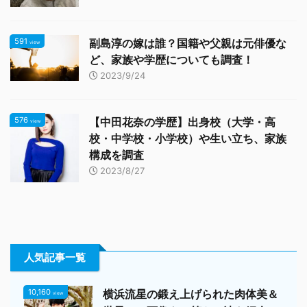
591
副島淳の嫁は誰？国籍や父親は元俳優な
view
ど、家族や学歴についても調査！
2023/9/24
576
【中田花奈の学歴】出身校（大学・高
view
校・中学校・小学校）や生い立ち、家族
構成を調査
2023/8/27
人気記事一覧
10,160
横浜流星の鍛え上げられた肉体美＆
view