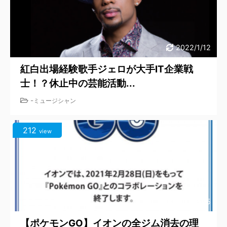
2022/1/12
紅白出場経験歌手ジェロが大手IT企業戦
士！？休止中の芸能活動...
-
ミュージシャン
212
view
2021/2/25
【ポケモンGO】イオンの全ジム消去の理