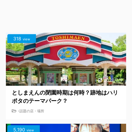
318
view
2020/2/9
としまえんの閉園時期は何時？跡地はハリ
ポタのテーマパーク？
-
話題の店・場所
5,190
view