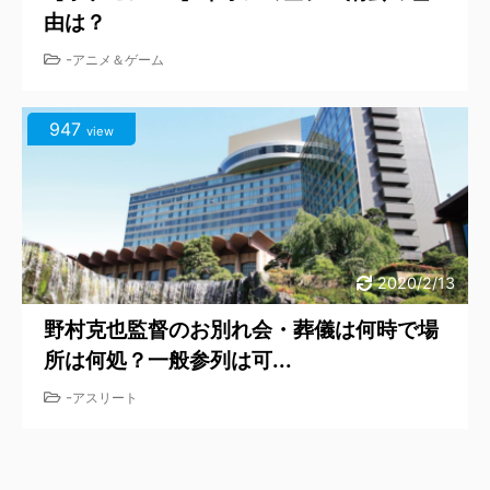
由は？
-
アニメ＆ゲーム
947
view
2020/2/13
野村克也監督のお別れ会・葬儀は何時で場
所は何処？一般参列は可...
-
アスリート