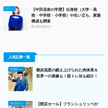
577
【中田花奈の学歴】出身校（大学・高
view
校・中学校・小学校）や生い立ち、家族
構成を調査
2023/8/27
人気記事一覧
10,160
横浜流星の鍛え上げられた肉体美＆
view
世界一の画像も！筋トレ法も紹介！
33,023
【閉店セール】フランシュリッペが
view