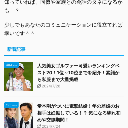
知っていれば、同僚や家族との会話のタネになるか
も！？
少しでもあなたのコミュニケーションに役立てれば
幸いです＾＾
新着記事
403
人気美女ゴルファー可愛いランキングベ
view
スト20！1位～10位までを紹介！素顔か
ら私服まで大量掲載
2024/7/28
195
堂本剛がついに電撃結婚！年の差婚のお
view
相手は妊娠している！？ 気になる馴れ初
めや交際期間！
2024/7/24