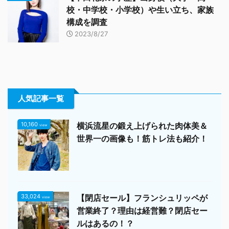
校・中学校・小学校）や生い立ち、家族
構成を調査
2023/8/27
人気記事一覧
10,160
横浜流星の鍛え上げられた肉体美＆
view
世界一の画像も！筋トレ法も紹介！
33,024
【閉店セール】フランシュリッペが
view
営業終了？理由は経営難？閉店セー
ルはあるの！？