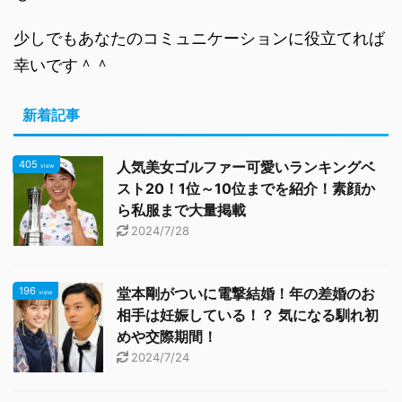
少しでもあなたのコミュニケーションに役立てれば
幸いです＾＾
新着記事
405
人気美女ゴルファー可愛いランキングベ
view
スト20！1位～10位までを紹介！素顔か
ら私服まで大量掲載
2024/7/28
196
堂本剛がついに電撃結婚！年の差婚のお
view
相手は妊娠している！？ 気になる馴れ初
めや交際期間！
2024/7/24