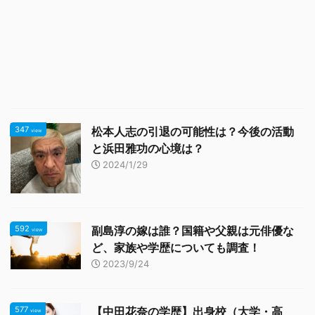
347
松本人志の引退の可能性は？今後の活動
view
と浜田雅功の心境は？
2024/1/29
592
副島淳の嫁は誰？国籍や父親は元俳優な
view
ど、家族や学歴についても調査！
2023/9/24
577
【中田花奈の学歴】出身校（大学・高
view