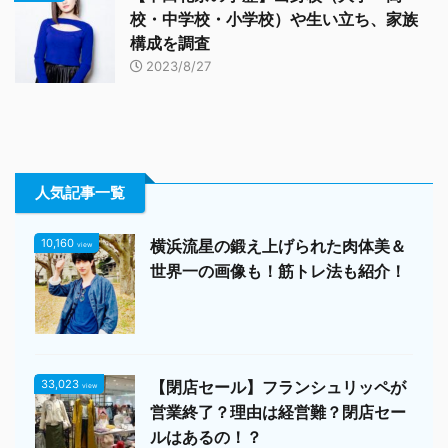
校・中学校・小学校）や生い立ち、家族
構成を調査
2023/8/27
人気記事一覧
10,160
横浜流星の鍛え上げられた肉体美＆
view
世界一の画像も！筋トレ法も紹介！
33,023
【閉店セール】フランシュリッペが
view
営業終了？理由は経営難？閉店セー
ルはあるの！？