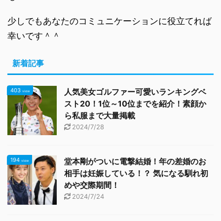
少しでもあなたのコミュニケーションに役立てれば
幸いです＾＾
新着記事
403
人気美女ゴルファー可愛いランキングベ
view
スト20！1位～10位までを紹介！素顔か
ら私服まで大量掲載
2024/7/28
194
堂本剛がついに電撃結婚！年の差婚のお
view
相手は妊娠している！？ 気になる馴れ初
めや交際期間！
2024/7/24