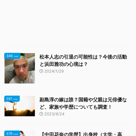
346
松本人志の引退の可能性は？今後の活動
view
と浜田雅功の心境は？
2024/1/29
591
副島淳の嫁は誰？国籍や父親は元俳優な
view
ど、家族や学歴についても調査！
2023/9/24
576
【中田花奈の学歴】出身校（大学・高
view