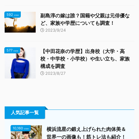
592
副島淳の嫁は誰？国籍や父親は元俳優な
view
ど、家族や学歴についても調査！
2023/9/24
577
【中田花奈の学歴】出身校（大学・高
view
校・中学校・小学校）や生い立ち、家族
構成を調査
2023/8/27
人気記事一覧
10,160
横浜流星の鍛え上げられた肉体美＆
view
世界一の画像も！筋トレ法も紹介！