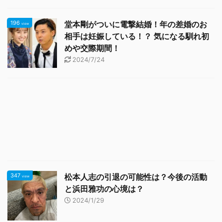
196
堂本剛がついに電撃結婚！年の差婚のお
view
相手は妊娠している！？ 気になる馴れ初
めや交際期間！
2024/7/24
347
松本人志の引退の可能性は？今後の活動
view
と浜田雅功の心境は？
2024/1/29