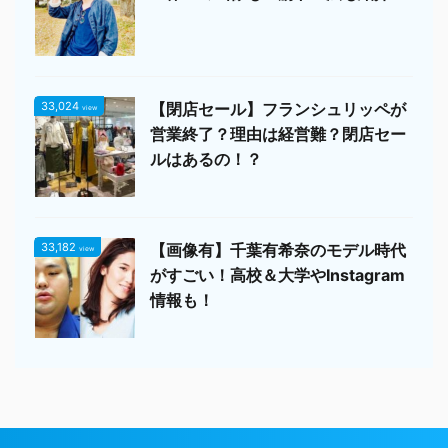
33,024
【閉店セール】フランシュリッペが
view
営業終了？理由は経営難？閉店セー
ルはあるの！？
33,182
【画像有】千葉有希奈のモデル時代
view
がすごい！高校＆大学やInstagram
情報も！