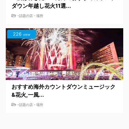
ダウン年越し花火11選...
-
話題の店・場所
226
view
2020/2/1
おすすめ海外カウントダウンミュージック
&花火,一風...
-
話題の店・場所