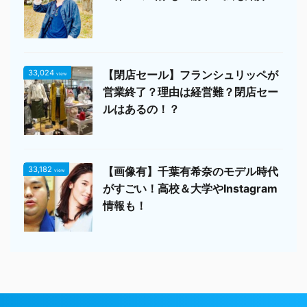
33,024
【閉店セール】フランシュリッペが
view
営業終了？理由は経営難？閉店セー
ルはあるの！？
33,182
【画像有】千葉有希奈のモデル時代
view
がすごい！高校＆大学やInstagram
情報も！