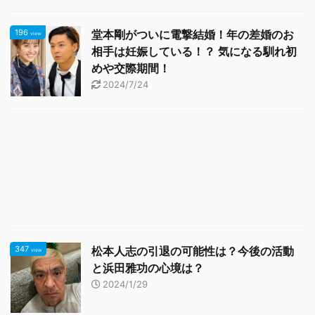
196
堂本剛がついに電撃結婚！年の差婚のお
view
相手は妊娠している！？ 気になる馴れ初
めや交際期間！
2024/7/24
347
松本人志の引退の可能性は？今後の活動
view
と浜田雅功の心境は？
2024/1/29