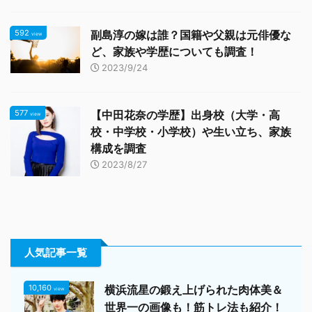
592
副島淳の嫁は誰？国籍や父親は元俳優な
view
ど、家族や学歴についても調査！
2023/9/24
577
【中田花奈の学歴】出身校（大学・高
view
校・中学校・小学校）や生い立ち、家族
構成を調査
2023/8/27
人気記事一覧
10,160
横浜流星の鍛え上げられた肉体美＆
view
世界一の画像も！筋トレ法も紹介！