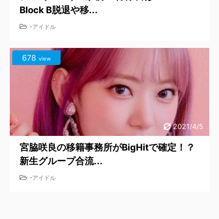
Block B脱退や移...
-
アイドル
678
view
2021/4/5
宮脇咲良の移籍事務所がBigHitで確定！？
新生グループ合流...
-
アイドル