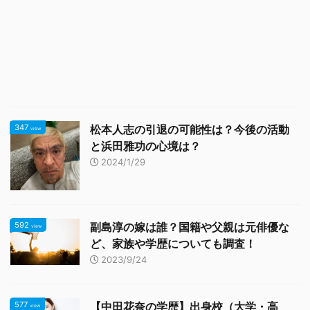
347
松本人志の引退の可能性は？今後の活動
view
と浜田雅功の心境は？
2024/1/29
592
副島淳の嫁は誰？国籍や父親は元俳優な
view
ど、家族や学歴についても調査！
2023/9/24
577
【中田花奈の学歴】出身校（大学・高
view