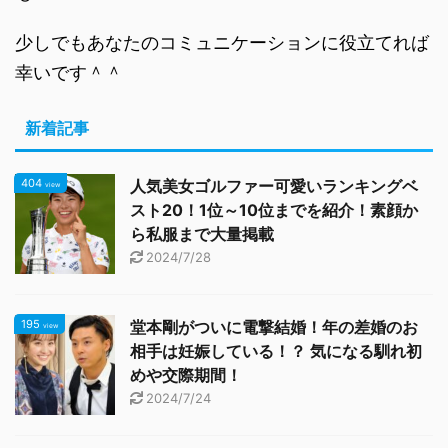
少しでもあなたのコミュニケーションに役立てれば
幸いです＾＾
新着記事
404
人気美女ゴルファー可愛いランキングベ
view
スト20！1位～10位までを紹介！素顔か
ら私服まで大量掲載
2024/7/28
195
堂本剛がついに電撃結婚！年の差婚のお
view
相手は妊娠している！？ 気になる馴れ初
めや交際期間！
2024/7/24