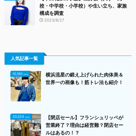
校・中学校・小学校）や生い立ち、家族
構成を調査
2023/8/27
人気記事一覧
10,160
横浜流星の鍛え上げられた肉体美＆
view
世界一の画像も！筋トレ法も紹介！
33,024
【閉店セール】フランシュリッペが
view
営業終了？理由は経営難？閉店セー
ルはあるの！？