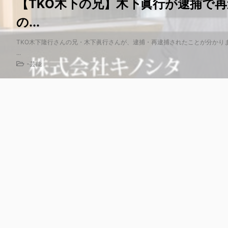
【TKO木下の兄】木下眞行が逮捕で
の...
TKO木下隆行さんの兄・木下眞行さんが、逮捕・再逮捕されたことが分かり
...
-
芸能