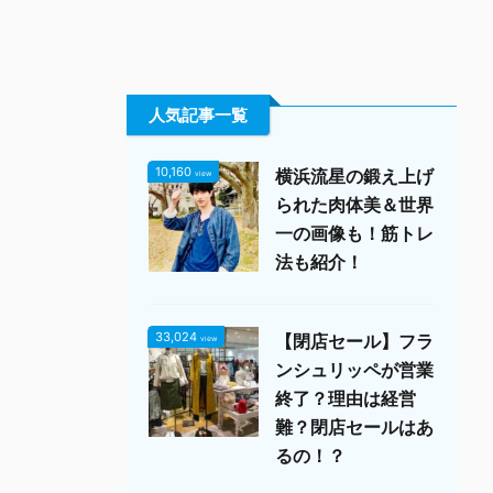
人気記事一覧
10,160
横浜流星の鍛え上げ
view
られた肉体美＆世界
一の画像も！筋トレ
法も紹介！
33,024
【閉店セール】フラ
view
ンシュリッペが営業
終了？理由は経営
難？閉店セールはあ
るの！？