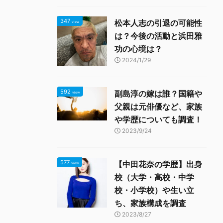
347
松本人志の引退の可能性
view
は？今後の活動と浜田雅
功の心境は？
2024/1/29
592
副島淳の嫁は誰？国籍や
view
父親は元俳優など、家族
や学歴についても調査！
2023/9/24
577
【中田花奈の学歴】出身
view
校（大学・高校・中学
校・小学校）や生い立
ち、家族構成を調査
2023/8/27