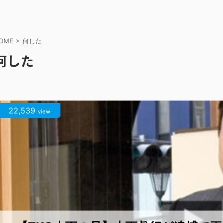
OME
>
何した
何した
22,539
view