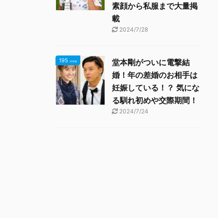
素顔から私服まで大量掲
載
2024/7/28
195
堂本剛がついに電撃結
view
婚！年の差婚のお相手は
妊娠している！？ 気にな
る馴れ初めや交際期間！
2024/7/24